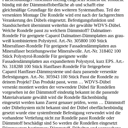
Dämmplatte, Klebemasse, Dübel, Unterputz, Glasgewebe
bündig mit der Dämmstoffoberfläche ab und schafft eine
und Oberputz müssen als geprüftes Caparol Wärmedämm-
gleichmäßige Grundlage für den weiteren Systemaufbau. Teil der
Verbundsystem aufeinander abgestimmt sein. Die
versenkten Montage Die Rondelle wird erst nach der fachgerechten
Fassadenfläche während der gesamten Verarbeitung
Verankerung des Dübels eingesetzt. Befestigungsfunktion und
zuverlässig vor Regen, Wind und direkter
Standsicherheit übernimmt weiterhin der gewählte WDVS-Dübel.
Sonneneinstrahlung schützen.
Welche Rondelle passt zu welchem Dämmstoff? Dalmatiner-
Rondelle Für geeignete Caparol Dalmatiner-Dämmplatten aus grau-
weiß kombiniertem Polystyrol. Art.-Nr. 305800 100 Stück
Mineralfaser-Rondelle Für geeignete Fassadendämmplatten aus
Mineralfaser beziehungsweise Mineralwolle. Art.-Nr. 318402 100
Stück Polystyrol-Rondelle Für geeignete weiße
Fassadendämmplatten aus expandiertem Polystyrol, kurz EPS. Art.-
Nr. 318288 100 Stück Hanffaser-Rondelle Für freigegebene
Caparol Hanffaser-Dämmsysteme und dazu passende versenkte
Befestigungen. Art.-Nr. 305943 100 Stück Passt die Rondelle zu
deinem Projekt? Das Produkt passt, wenn … WDVS-Dübel
versenkt montiert werden der verwendete Dübel für Rondellen
vorgesehen ist der Dämmstoff eindeutig bekannt ist die passende
Materialvariante gewählt wird die Rondelle flächenbündig
eingesetzt werden kann Zuerst genauer prüfen, wenn … Dämmstoff
oder Dübelsystem nicht bekannt sind der Dübel oberflächenbündig
gesetzt wurde eine systemfremde Befestigung verwendet wird die
vorhandene Vertiefung nicht zur Rondelle passt Rondelle oder
Dämmstoff beschädigt sind So werden die Rondellen eingesetzt