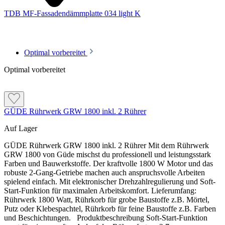
ein hoch diffusionsfähiger Aufbau gewünscht ist
erhältlich sein.
TDB MF-Fassadendämmplatte 034 light K
Armierungsseite:
vollständig weiß beschichtet
Zuerst genauer prüfen, wenn …
Klebeseite:
weiß mit beschichtungsfreien Streifen
Plattenkern:
braun-gelbe Mineralfaser
Optimal vorbereitet
der Untergrund nicht eindeutig mineralisch ist
Altputz oder Altbeschichtung nicht sicher haftet
Optimal vorbereitet
starke Wandunebenheiten vorhanden sind
Untergrund und Verklebung vorbereiten
das Dübelbild noch nicht festgelegt wurde
die Fassade nicht zuverlässig vor Witterung geschützt wird
Der Untergrund muss eben, sauber, tragfähig und frei von
haftungsmindernden Stoffen sein. Lose Anstriche, schadhafte
GÜDE Rührwerk GRW 1800 inkl. 2 Rührer
Putzbereiche, Mörtelgrate und Hohlstellen vor der
Dämmplattenmontage vollständig entfernen beziehungsweise
Format, Dicken und Seitenzuordnung
Auf Lager
fachgerecht ausbessern.
Das Plattenformat beträgt 120 × 40 cm und entspricht einer Fläche
GÜDE Rührwerk GRW 1800 inkl. 2 Rührer Mit dem Rührwerk
Absandende oder mehlige mineralische Flächen bis zur
von 0,48 m² je Dämmplatte. Die aktuelle Produktreihe umfasst 13
GRW 1800 von Güde mischst du professionell und leistungsstark
festen Substanz reinigen und entsprechend der aktuellen
Ausführungen mit Dämmstoffdicken von 6 bis 30 cm; weitere
Farben und Bauwerkstoffe. Der kraftvolle 1800 W Motor und das
Systemvorgabe grundieren.
Stärken können laut Hersteller auf Anfrage erhältlich sein.
robuste 2-Gang-Getriebe machen auch anspruchsvolle Arbeiten
spielend einfach. Mit elektronischer Drehzahlregulierung und Soft-
Auf der Klebeseite zunächst eine dünne Haftbrücke aus
Armierungsseite:
vollständig weiß beschichtet
Start-Funktion für maximalen Arbeitskomfort. Lieferumfang:
der systemzugehörigen Klebemasse vorspachteln und
Rührwerk 1800 Watt, Rührkorb für grobe Baustoffe z.B. Mörtel,
scharf abziehen.
Klebeseite:
weiß mit beschichtungsfreien Streifen
Putz oder Klebespachtel, Rührkorb für feine Baustoffe z.B. Farben
Plattenkern:
braun-gelbe Mineralfaser
Bei der Rand-Wulst-Punkt-Methode umlaufend
und Beschichtungen. Produktbeschreibung Soft-Start-Funktion
Klebemasse und in der Plattenmitte drei bis sechs