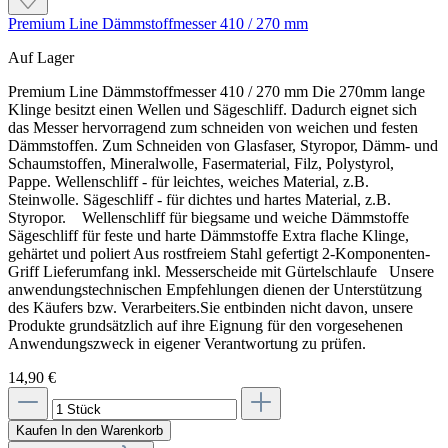
Klebekontaktfläche entstehen.
direkter Sonne schützen.
Premium Line Dämmstoffmesser 410 / 270 mm
Auf Lager
So werden die Dämmplatten verlegt
Dübelung und Armierung
Premium Line Dämmstoffmesser 410 / 270 mm Die 270mm lange
Die Platten von unten nach oben im Verband und pressgestoßen
Klinge besitzt einen Wellen und Sägeschliff. Dadurch eignet sich
verkleben.
Verdübelung im W-Schema
das Messer hervorragend zum schneiden von weichen und festen
Jede Platte gut andrücken sowie flucht- und lotrecht ausrichten.
Dämmstoffen. Zum Schneiden von Glasfaser, Styropor, Dämm- und
Die Mineralfaserplatten müssen unabhängig vom
Schaumstoffen, Mineralwolle, Fasermaterial, Filz, Polystyrol,
Untergrund immer zusätzlich verdübelt werden.
Keine Klebemasse in die Plattenstöße bringen.
Pappe. Wellenschliff - für leichtes, weiches Material, z.B.
Zulässig ist ausschließlich das W-Schema mit 6 bis 12
Steinwolle. Sägeschliff - für dichtes und hartes Material, z.B.
Fugen unter 5 mm mit Caparol Füllschaum B1 schließen.
Dübeln je m²; die genaue Anzahl richtet sich nach
Styropor. Wellenschliff für biegsame und weiche Dämmstoffe
Größere Fugen mit passend zugeschnittenem, artgleichem
ÖNORM B 6400-1 und dem konkreten Objekt.
Sägeschliff für feste und harte Dämmstoffe Extra flache Klinge,
Dämmstoff korrigieren.
gehärtet und poliert Aus rostfreiem Stahl gefertigt 2-Komponenten-
Die verklebte Fassadenfläche bis zur weiteren Bearbeitung mit
Griff Lieferumfang inkl. Messerscheide mit Gürtelschlaufe Unsere
einem Gerüstschutznetz vor Feuchtigkeit, Wind und direkter
anwendungstechnischen Empfehlungen dienen der Unterstützung
Armierungsschicht
Sonne schützen.
des Käufers bzw. Verarbeiters.Sie entbinden nicht davon, unsere
Das Caparol Glasgewebe faltenfrei mit mindestens 10
Produkte grundsätzlich auf ihre Eignung für den vorgesehenen
cm Überlappung in den frischen Unterputz einbetten.
Anwendungszweck in eigener Verantwortung zu prüfen.
Dübelung und Armierung
Das Gewebe muss anschließend mit mindestens 2 mm
beziehungsweise einem Drittel der gesamten
14,90 €
Unterputzdicke überdeckt sein.
Verdübelung im W-Schema
Kaufen
In den Warenkorb
Die Mineralfaserplatten müssen unabhängig vom Untergrund