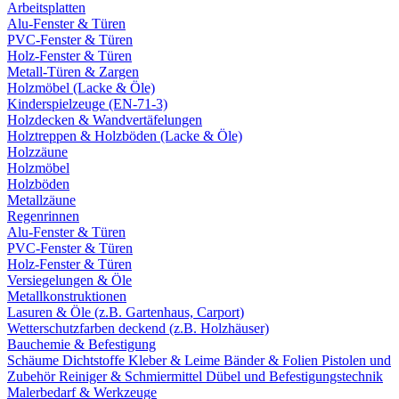
Arbeitsplatten
Alu-Fenster & Türen
PVC-Fenster & Türen
Holz-Fenster & Türen
Metall-Türen & Zargen
Holzmöbel (Lacke & Öle)
Kinderspielzeuge (EN-71-3)
Holzdecken & Wandvertäfelungen
Holztreppen & Holzböden (Lacke & Öle)
Holzzäune
Holzmöbel
Holzböden
Metallzäune
Regenrinnen
Alu-Fenster & Türen
PVC-Fenster & Türen
Holz-Fenster & Türen
Versiegelungen & Öle
Metallkonstruktionen
Lasuren & Öle (z.B. Gartenhaus, Carport)
Wetterschutzfarben deckend (z.B. Holzhäuser)
Bauchemie & Befestigung
Schäume
Dichtstoffe
Kleber & Leime
Bänder & Folien
Pistolen und
Zubehör
Reiniger & Schmiermittel
Dübel und Befestigungstechnik
Malerbedarf & Werkzeuge