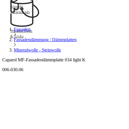
Aktuelle
Farbentrends
Fassaden
Werkmit Tipps
& Tricks
Fassadendämmung / Dämmplatten
Mineralwolle - Steinwolle
Caparol MF-Fassadendämmplatte 034 light K
006-030.06