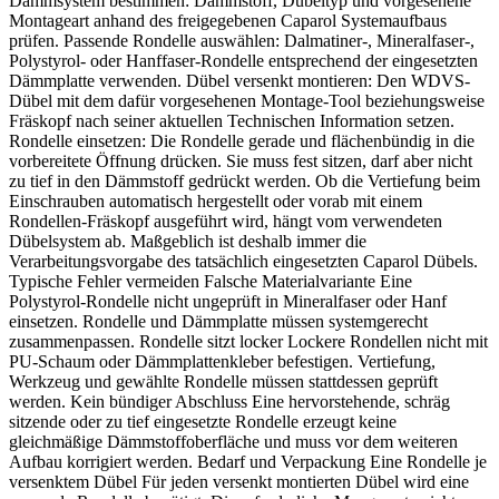
Dämmsystem bestimmen: Dämmstoff, Dübeltyp und vorgesehene
Montageart anhand des freigegebenen Caparol Systemaufbaus
prüfen. Passende Rondelle auswählen: Dalmatiner-, Mineralfaser-,
Polystyrol- oder Hanffaser-Rondelle entsprechend der eingesetzten
Dämmplatte verwenden. Dübel versenkt montieren: Den WDVS-
Dübel mit dem dafür vorgesehenen Montage-Tool beziehungsweise
Fräskopf nach seiner aktuellen Technischen Information setzen.
Rondelle einsetzen: Die Rondelle gerade und flächenbündig in die
vorbereitete Öffnung drücken. Sie muss fest sitzen, darf aber nicht
zu tief in den Dämmstoff gedrückt werden. Ob die Vertiefung beim
Einschrauben automatisch hergestellt oder vorab mit einem
Rondellen-Fräskopf ausgeführt wird, hängt vom verwendeten
Dübelsystem ab. Maßgeblich ist deshalb immer die
Verarbeitungsvorgabe des tatsächlich eingesetzten Caparol Dübels.
Typische Fehler vermeiden Falsche Materialvariante Eine
Polystyrol-Rondelle nicht ungeprüft in Mineralfaser oder Hanf
einsetzen. Rondelle und Dämmplatte müssen systemgerecht
zusammenpassen. Rondelle sitzt locker Lockere Rondellen nicht mit
PU-Schaum oder Dämmplattenkleber befestigen. Vertiefung,
Werkzeug und gewählte Rondelle müssen stattdessen geprüft
werden. Kein bündiger Abschluss Eine hervorstehende, schräg
sitzende oder zu tief eingesetzte Rondelle erzeugt keine
gleichmäßige Dämmstoffoberfläche und muss vor dem weiteren
Aufbau korrigiert werden. Bedarf und Verpackung Eine Rondelle je
versenktem Dübel Für jeden versenkt montierten Dübel wird eine