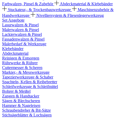
Farbwalzen, Pinsel & Zubehör
Abdeckmaterial & Klebebänder
Stuckateur,- & Trockenbauwerkzeuge
Maschinenzubehör &
Handwerkzeuge
Nivelliersystem & Fliesenlegerwerkzeug
Set Angebote
Lasurwalzen & Pinsel
Malerwalzen & Pinsel
Lackierwalzen & Pinsel
Fassadenwalzen & Pinsel
Malerbedarf & Werkzeuge
Klebebänder
Abdeckmaterial
Reinigen & Entsorgen
Rührwerke & Rührer
Cuttermesser & Scheren
Markier,- & Messwerkzeuge
Tapezierwerkzeuge & Schaber
Spachteln, Kellen & Reibebretter
Schleifwerkzeuge & Schleifmittel
Bohrer & Meißel
Zangen & Handtacker
Sägen & Blechscheren
Hammer & Nageleisen
Schraubendreher & Bit-Sätze
Stichsägeblätter & Lochsägen