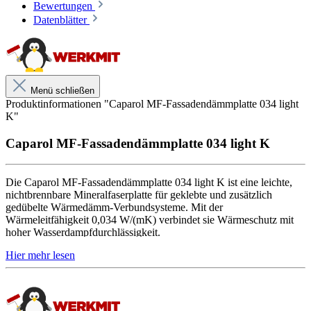
zusätzlich im W-Schema verdübelt.
Bewertungen
Datenblätter
Aufbau und Eigenschaften
Leichte Mineralfaser-Fassadendämmplatte
Nichtbrennbar, Euroklasse A1
Menü schließen
Wärmeleitfähigkeit 0,034 W/(mK)
Produktinformationen "Caparol MF-Fassadendämmplatte 034 light
Beidseitig beschichtet
K"
Wasserabweisend und hoch diffusionsfähig
Plattenformat 120 × 40 cm
Caparol MF-Fassadendämmplatte 034 light K
Die Caparol MF-Fassadendämmplatte 034 light K ist eine leichte,
Geeignet für
nichtbrennbare Mineralfaserplatte für geklebte und zusätzlich
Caparol Wärmedämm-Verbundsysteme
gedübelte Wärmedämm-Verbundsysteme. Mit der
Mineralische, neubaugleiche Untergründe
Wärmeleitfähigkeit 0,034 W/(mK) verbindet sie Wärmeschutz mit
Feste, tragfähige mineralische Altputze
hoher Wasserdampfdurchlässigkeit.
Tragfähige mineralische Altbeschichtungen
Ebene und saugende mineralische Flächen
Die Platte ist beidseitig beschichtet und besitzt das Format 120 × 40
Geklebte und gedübelte Fassadendämmung
cm. Sie ist für tragfähige mineralische Untergründe vorgesehen und
wird unabhängig vom Untergrund immer zusätzlich im W-Schema
verdübelt.