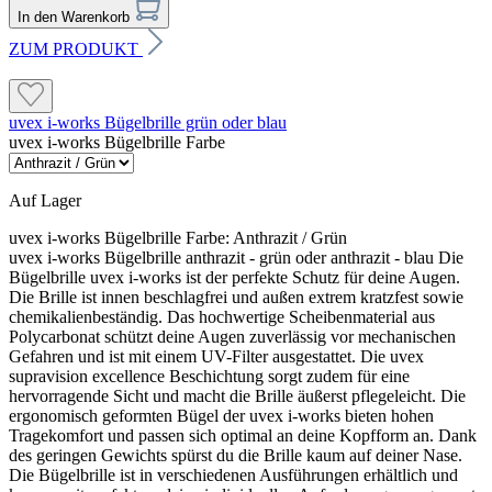
immer zusätzlich verdübelt werden. Zulässig ist
Typische Fehler vermeiden
In den Warenkorb
ausschließlich das W-Schema mit 6 bis 12 Dübeln je m²; die
genaue Anzahl richtet sich nach ÖNORM B 6400-1 und dem
ZUM PRODUKT
konkreten Objekt.
Seiten vertauscht
Die vollständig weiße Beschichtung gehört nach
uvex i-works Bügelbrille grün oder blau
außen. Die gestreifte Klebeseite wird zum Untergrund
uvex i-works Bügelbrille Farbe
Armierungsschicht
ausgerichtet.
Das Caparol Glasgewebe faltenfrei mit mindestens 10 cm
Überlappung in den frischen Unterputz einbetten. Das
Auf Lager
Gewebe muss anschließend mit mindestens 2 mm
Zu geringe Klebekontaktfläche
beziehungsweise einem Drittel der gesamten Unterputzdicke
uvex i-works Bügelbrille Farbe:
Anthrazit / Grün
überdeckt sein.
uvex i-works Bügelbrille anthrazit - grün oder anthrazit - blau Die
Weniger als 40 % beziehungsweise 80 % Klebekontakt
Bügelbrille uvex i-works ist der perfekte Schutz für deine Augen.
bei vollflächigem Untergrundauftrag entspricht nicht
Die Brille ist innen beschlagfrei und außen extrem kratzfest sowie
der vorgesehenen Verarbeitung.
chemikalienbeständig. Das hochwertige Scheibenmaterial aus
Typische Fehler vermeiden
Polycarbonat schützt deine Augen zuverlässig vor mechanischen
Gefahren und ist mit einem UV-Filter ausgestattet. Die uvex
supravision excellence Beschichtung sorgt zudem für eine
Unebenheiten überspachtelt
Seiten vertauscht
hervorragende Sicht und macht die Brille äußerst pflegeleicht. Die
Eine Ausgleichsschicht so dünn wie möglich halten.
ergonomisch geformten Bügel der uvex i-works bieten hohen
Die vollständig weiße Beschichtung gehört nach außen. Die
Hohe Gesamtschichtdicken und eine ungünstige
Tragekomfort und passen sich optimal an deine Kopfform an. Dank
gestreifte Klebeseite wird zum Untergrund ausgerichtet.
Gewebelage können spätere Schäden an der
des geringen Gewichts spürst du die Brille kaum auf deiner Nase.
Fassadenbeschichtung begünstigen.
Die Bügelbrille ist in verschiedenen Ausführungen erhältlich und