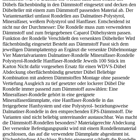
W-Schema auszuführen.
Dübels flächenbündig in den Dämmstoff eingesetzt und decken den
Dübelteller mit einem zum Dämmstoff passenden Material ab. Der
Welche Seite wird verklebt?
Variantenartikel umfasst Rondellen aus Dalmatiner-Polystyrol,
Die weiß beschichtete Seite mit den beschichtungsfreien
Mineralfaser, weißem Polystyrol und Hanffaser. Entscheidend ist
Streifen ist die Klebeseite und zeigt zum Untergrund.
Wie werden Plattenfugen geschlossen?
nicht nur der Durchmesser: Die Rondelle muss zum verwendeten
Dämmstoff und zum freigegebenen Caparol Dübelsystem passen.
Fugen unter 5 mm können mit Caparol Füllschaum B1
Funktion der Rondelle Verschließt den versenkten Dübelteller Wird
geschlossen werden. Größere Fugen sind mit
flächenbündig eingesetzt Besteht aus Dämmstoff Passt sich dem
artgleichem Dämmstoff auszubessern.
Müssen die Platten immer gedübelt werden?
jeweiligen Dämmplattentyp an Ergänzt die versenkte Dübelmontage
Vier Materialvarianten Dalmatiner-Rondelle Mineralfaser-Rondelle
Ja. Eine zusätzliche Verdübelung ist unabhängig vom
Polystyrol-Rondelle Hanffaser-Rondelle Jeweils 100 Stück im
Untergrund immer erforderlich und ausschließlich im W-
Karton Nicht dafür vorgesehen Ersatz für einen WDVS-Dübel
Schema auszuführen.
Abdeckung oberflächenbündig gesetzter Dübel Beliebige
Verarbeitungs- und Systemhinweis:
Kombination mit anderen Dämmstoffen Montage ohne passende
Dämmplatte, Klebemasse, Dübel, Unterputz,
Vertiefung Ausgleich zu tief gesetzter oder lockerer Dübel Die
Glasgewebe und Oberputz müssen als geprüftes
Rondelle immer passend zum Dämmstoff auswählen: Eine
Caparol Wärmedämm-Verbundsystem aufeinander
Wie werden Plattenfugen geschlossen?
Mineralfaser-Rondelle gehört in eine geeignete
abgestimmt sein. Die Fassadenfläche während der
Mineralfaserdämmplatte, eine Hanffaser-Rondelle in das
gesamten Verarbeitung zuverlässig vor Regen, Wind
Fugen unter 5 mm können mit Caparol Füllschaum B1
freigegebene Hanfsystem und eine Polystyrol- beziehungsweise
und direkter Sonneneinstrahlung schützen.
geschlossen werden. Größere Fugen sind mit artgleichem
Dalmatiner-Rondelle in den entsprechenden EPS-Dämmstoff. Die
Dämmstoff auszubessern.
Varianten sind nicht beliebig untereinander austauschbar. Was macht
die Dämmstoff-Rondellen besonders? Materialgerechte Abdeckung
Der versenkte Befestigungspunkt wird mit einem Rondellenmaterial
geschlossen, das auf die verwendete Dämmplatte abgestimmt ist.
Verarbeitungs- und Systemhinweis:
Flächenbündiger Abschluss Richtig eingesetzt schließt die Rondelle