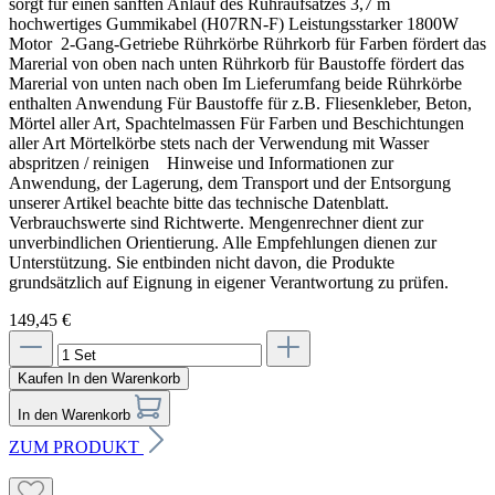
sorgt für einen sanften Anlauf des Rühraufsatzes 3,7 m
handtellergroße Klebepunkte auftragen.
hochwertiges Gummikabel (H07RN-F) Leistungsstarker 1800W
Untergrund und Verklebung vorbereiten
Motor 2-Gang-Getriebe Rührkörbe Rührkorb für Farben fördert das
Nach dem Andrücken müssen mindestens 40 %
Marerial von oben nach unten Rührkorb für Baustoffe fördert das
Klebekontaktfläche erreicht werden.
Der Untergrund muss eben, sauber, tragfähig und frei von
Marerial von unten nach oben Im Lieferumfang beide Rührkörbe
Untergrundunebenheiten bis ungefähr ± 1 cm können im
haftungsmindernden Stoffen sein. Lose Anstriche, schadhafte
enthalten Anwendung Für Baustoffe für z.B. Fliesenkleber, Beton,
Kleberbett ausgeglichen werden.
Putzbereiche, Mörtelgrate und Hohlstellen vor der
Mörtel aller Art, Spachtelmassen Für Farben und Beschichtungen
Dämmplattenmontage vollständig entfernen beziehungsweise
Wird die Klebemasse maschinell direkt auf den
aller Art Mörtelkörbe stets nach der Verwendung mit Wasser
fachgerecht ausbessern.
Untergrund aufgetragen und durchgekämmt, müssen
abspritzen / reinigen Hinweise und Informationen zur
mindestens 80 % Klebekontaktfläche entstehen.
Anwendung, der Lagerung, dem Transport und der Entsorgung
Absandende oder mehlige mineralische Flächen bis zur festen
unserer Artikel beachte bitte das technische Datenblatt.
Substanz reinigen und entsprechend der aktuellen
Verbrauchswerte sind Richtwerte. Mengenrechner dient zur
Systemvorgabe grundieren.
So werden die Dämmplatten verlegt
unverbindlichen Orientierung. Alle Empfehlungen dienen zur
Auf der Klebeseite zunächst eine dünne Haftbrücke aus der
Unterstützung. Sie entbinden nicht davon, die Produkte
Die Platten von unten nach oben im Verband und
systemzugehörigen Klebemasse vorspachteln und scharf
grundsätzlich auf Eignung in eigener Verantwortung zu prüfen.
pressgestoßen verkleben.
abziehen.
149,45 €
Jede Platte gut andrücken sowie flucht- und lotrecht
Bei der Rand-Wulst-Punkt-Methode umlaufend Klebemasse und
ausrichten.
in der Plattenmitte drei bis sechs handtellergroße Klebepunkte
auftragen.
Keine Klebemasse in die Plattenstöße bringen.
Kaufen
In den Warenkorb
Nach dem Andrücken müssen mindestens 40 %
Fugen unter 5 mm mit Caparol Füllschaum B1 schließen.
In den Warenkorb
Klebekontaktfläche erreicht werden. Untergrundunebenheiten
Größere Fugen mit passend zugeschnittenem, artgleichem
bis ungefähr ± 1 cm können im Kleberbett ausgeglichen werden.
Dämmstoff korrigieren.
ZUM PRODUKT
Wird die Klebemasse maschinell direkt auf den Untergrund
Die verklebte Fassadenfläche bis zur weiteren Bearbeitung
aufgetragen und durchgekämmt, müssen mindestens 80 %
mit einem Gerüstschutznetz vor Feuchtigkeit, Wind und