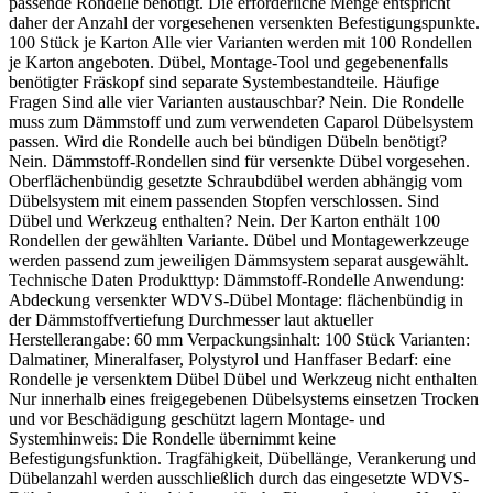
passende Rondelle benötigt. Die erforderliche Menge entspricht
daher der Anzahl der vorgesehenen versenkten Befestigungspunkte.
100 Stück je Karton Alle vier Varianten werden mit 100 Rondellen
je Karton angeboten. Dübel, Montage-Tool und gegebenenfalls
benötigter Fräskopf sind separate Systembestandteile. Häufige
Fragen Sind alle vier Varianten austauschbar? Nein. Die Rondelle
muss zum Dämmstoff und zum verwendeten Caparol Dübelsystem
passen. Wird die Rondelle auch bei bündigen Dübeln benötigt?
Nein. Dämmstoff-Rondellen sind für versenkte Dübel vorgesehen.
Oberflächenbündig gesetzte Schraubdübel werden abhängig vom
Dübelsystem mit einem passenden Stopfen verschlossen. Sind
Dübel und Werkzeug enthalten? Nein. Der Karton enthält 100
Rondellen der gewählten Variante. Dübel und Montagewerkzeuge
werden passend zum jeweiligen Dämmsystem separat ausgewählt.
Technische Daten Produkttyp: Dämmstoff-Rondelle Anwendung:
Abdeckung versenkter WDVS-Dübel Montage: flächenbündig in
der Dämmstoffvertiefung Durchmesser laut aktueller
Herstellerangabe: 60 mm Verpackungsinhalt: 100 Stück Varianten:
Dalmatiner, Mineralfaser, Polystyrol und Hanffaser Bedarf: eine
Rondelle je versenktem Dübel Dübel und Werkzeug nicht enthalten
Nur innerhalb eines freigegebenen Dübelsystems einsetzen Trocken
und vor Beschädigung geschützt lagern Montage- und
Systemhinweis: Die Rondelle übernimmt keine
Befestigungsfunktion. Tragfähigkeit, Dübellänge, Verankerung und
Dübelanzahl werden ausschließlich durch das eingesetzte WDVS-