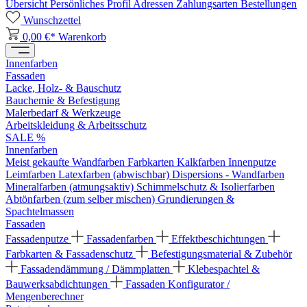
Übersicht
Persönliches Profil
Adressen
Zahlungsarten
Bestellungen
Wunschzettel
0,00 €*
Warenkorb
Innenfarben
Fassaden
Lacke, Holz- & Bauschutz
Bauchemie & Befestigung
Malerbedarf & Werkzeuge
Arbeitskleidung & Arbeitsschutz
SALE %
Innenfarben
Meist gekaufte Wandfarben
Farbkarten
Kalkfarben
Innenputze
Leimfarben
Latexfarben (abwischbar)
Dispersions - Wandfarben
Mineralfarben (atmungsaktiv)
Schimmelschutz & Isolierfarben
Abtönfarben (zum selber mischen)
Grundierungen &
Spachtelmassen
Fassaden
Fassadenputze
Fassadenfarben
Effektbeschichtungen
Farbkarten & Fassadenschutz
Befestigungsmaterial & Zubehör
Fassadendämmung / Dämmplatten
Klebespachtel &
Bauwerksabdichtungen
Fassaden Konfigurator /
Mengenberechner