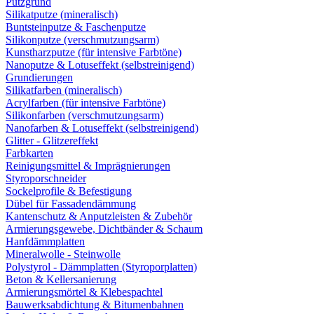
Putzgrund
Silikatputze (mineralisch)
Buntsteinputze & Faschenputze
Silikonputze (verschmutzungsarm)
Kunstharzputze (für intensive Farbtöne)
Nanoputze & Lotuseffekt (selbstreinigend)
Grundierungen
Silikatfarben (mineralisch)
Acrylfarben (für intensive Farbtöne)
Silikonfarben (verschmutzungsarm)
Nanofarben & Lotuseffekt (selbstreinigend)
Glitter - Glitzereffekt
Farbkarten
Reinigungsmittel & Imprägnierungen
Styroporschneider
Sockelprofile & Befestigung
Dübel für Fassadendämmung
Kantenschutz & Anputzleisten & Zubehör
Armierungsgewebe, Dichtbänder & Schaum
Hanfdämmplatten
Mineralwolle - Steinwolle
Polystyrol - Dämmplatten (Styroporplatten)
Beton & Kellersanierung
Armierungsmörtel & Klebespachtel
Bauwerksabdichtung & Bitumenbahnen