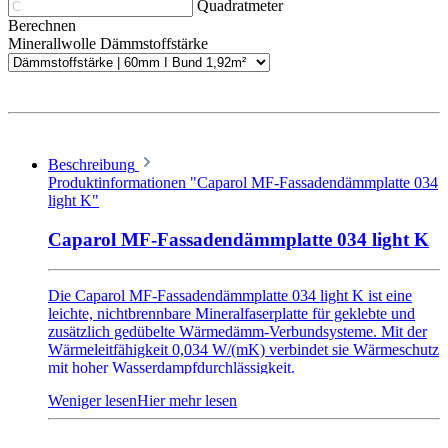
Quadratmeter
Berechnen
Minerallwolle Dämmstoffstärke
Beschreibung
Produktinformationen "Caparol MF-Fassadendämmplatte 034
light K"
Caparol MF-Fassadendämmplatte 034 light K
Die Caparol MF-Fassadendämmplatte 034 light K ist eine
leichte, nichtbrennbare Mineralfaserplatte für geklebte und
zusätzlich gedübelte Wärmedämm-Verbundsysteme. Mit der
Wärmeleitfähigkeit 0,034 W/(mK) verbindet sie Wärmeschutz
mit hoher Wasserdampfdurchlässigkeit.
Die Platte ist beidseitig beschichtet und besitzt das Format 120
× 40 cm. Sie ist für tragfähige mineralische Untergründe
vorgesehen und wird unabhängig vom Untergrund immer