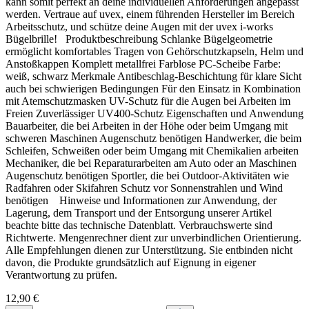
kann somit perfekt an deine individuellen Anforderungen angepasst
werden. Vertraue auf uvex, einem führenden Hersteller im Bereich
Zu geringe Klebekontaktfläche
Arbeitsschutz, und schütze deine Augen mit der uvex i-works
Bedarf und technische Daten
Weniger als 40 % beziehungsweise 80 % Klebekontakt bei
Bügelbrille! Produktbeschreibung Schlanke Bügelgeometrie
vollflächigem Untergrundauftrag entspricht nicht der
ermöglicht komfortables Tragen von Gehörschutzkapseln, Helm und
vorgesehenen Verarbeitung.
Anstoßkappen Komplett metallfrei Farblose PC-Scheibe Farbe:
Bedarf
weiß, schwarz Merkmale Antibeschlag-Beschichtung für klare Sicht
auch bei schwierigen Bedingungen Für den Einsatz in Kombination
Eine Dämmplatte enthält 0,48 m² Materialfläche. Der
mit Atemschutzmasken UV-Schutz für die Augen bei Arbeiten im
rechnerische Bedarf beträgt 1 m² Dämmplatte je 1 m²
Freien Zuverlässiger UV400-Schutz Eigenschaften und Anwendung
Unebenheiten überspachtelt
Fassadenfläche. Fassadenecken, Öffnungen, Zuschnitte
Bauarbeiter, die bei Arbeiten in der Höhe oder beim Umgang mit
und Verschnitt zusätzlich berücksichtigen.
Eine Ausgleichsschicht so dünn wie möglich halten. Hohe
schweren Maschinen Augenschutz benötigen Handwerker, die beim
Gesamtschichtdicken und eine ungünstige Gewebelage
Schleifen, Schweißen oder beim Umgang mit Chemikalien arbeiten
können spätere Schäden an der Fassadenbeschichtung
Mechaniker, die bei Reparaturarbeiten am Auto oder an Maschinen
begünstigen.
Augenschutz benötigen Sportler, die bei Outdoor-Aktivitäten wie
Produkttyp: Mineralfaser-Fassadendämmplatte
Radfahren oder Skifahren Schutz vor Sonnenstrahlen und Wind
Plattenformat: 120 × 40 cm
benötigen Hinweise und Informationen zur Anwendung, der
Dämmstoffdicken: 6 bis 30 cm
Lagerung, dem Transport und der Entsorgung unserer Artikel
Brandverhalten: Euroklasse A1
Bedarf und technische Daten
beachte bitte das technische Datenblatt. Verbrauchswerte sind
Wärmeleitfähigkeit: 0,034 W/(mK)
Richtwerte. Mengenrechner dient zur unverbindlichen Orientierung.
Rohdichte: ca. 85 kg/m³ ± 15 %
Alle Empfehlungen dienen zur Unterstützung. Sie entbinden nicht
Diffusionswiderstandszahl: ungefähr 1
Bedarf
davon, die Produkte grundsätzlich auf Eignung in eigener
Querzugfestigkeit: mindestens 7,5 kPa
Verantwortung zu prüfen.
Eine Dämmplatte enthält 0,48 m² Materialfläche. Der
Druckspannung bei 10 % Stauchung: mindestens 15
rechnerische Bedarf beträgt 1 m² Dämmplatte je 1 m²
kPa
12,90 €
Fassadenfläche. Fassadenecken, Öffnungen, Zuschnitte und
Schmelzpunkt: über 1.000 °C