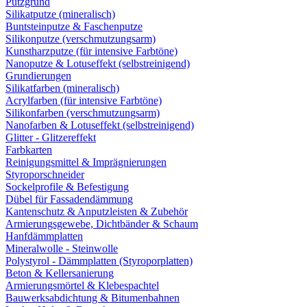
Putzgrund
Silikatputze (mineralisch)
Buntsteinputze & Faschenputze
Silikonputze (verschmutzungsarm)
Kunstharzputze (für intensive Farbtöne)
Nanoputze & Lotuseffekt (selbstreinigend)
Grundierungen
Silikatfarben (mineralisch)
Acrylfarben (für intensive Farbtöne)
Silikonfarben (verschmutzungsarm)
Nanofarben & Lotuseffekt (selbstreinigend)
Glitter - Glitzereffekt
Farbkarten
Reinigungsmittel & Imprägnierungen
Styroporschneider
Sockelprofile & Befestigung
Dübel für Fassadendämmung
Kantenschutz & Anputzleisten & Zubehör
Armierungsgewebe, Dichtbänder & Schaum
Hanfdämmplatten
Mineralwolle - Steinwolle
Polystyrol - Dämmplatten (Styroporplatten)
Beton & Kellersanierung
Armierungsmörtel & Klebespachtel
Bauwerksabdichtung & Bitumenbahnen