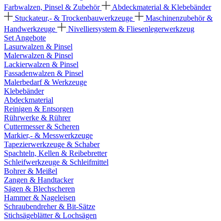
Farbwalzen, Pinsel & Zubehör
Abdeckmaterial & Klebebänder
Stuckateur,- & Trockenbauwerkzeuge
Maschinenzubehör &
Handwerkzeuge
Nivelliersystem & Fliesenlegerwerkzeug
Set Angebote
Lasurwalzen & Pinsel
Malerwalzen & Pinsel
Lackierwalzen & Pinsel
Fassadenwalzen & Pinsel
Malerbedarf & Werkzeuge
Klebebänder
Abdeckmaterial
Reinigen & Entsorgen
Rührwerke & Rührer
Cuttermesser & Scheren
Markier,- & Messwerkzeuge
Tapezierwerkzeuge & Schaber
Spachteln, Kellen & Reibebretter
Schleifwerkzeuge & Schleifmittel
Bohrer & Meißel
Zangen & Handtacker
Sägen & Blechscheren
Hammer & Nageleisen
Schraubendreher & Bit-Sätze
Stichsägeblätter & Lochsägen