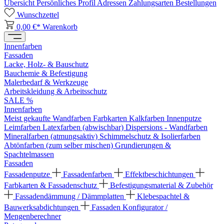
Übersicht
Persönliches Profil
Adressen
Zahlungsarten
Bestellungen
Wunschzettel
0,00 €*
Warenkorb
Innenfarben
Fassaden
Lacke, Holz- & Bauschutz
Bauchemie & Befestigung
Malerbedarf & Werkzeuge
Arbeitskleidung & Arbeitsschutz
SALE %
Innenfarben
Meist gekaufte Wandfarben
Farbkarten
Kalkfarben
Innenputze
Leimfarben
Latexfarben (abwischbar)
Dispersions - Wandfarben
Mineralfarben (atmungsaktiv)
Schimmelschutz & Isolierfarben
Abtönfarben (zum selber mischen)
Grundierungen &
Spachtelmassen
Fassaden
Fassadenputze
Fassadenfarben
Effektbeschichtungen
Farbkarten & Fassadenschutz
Befestigungsmaterial & Zubehör
Fassadendämmung / Dämmplatten
Klebespachtel &
Bauwerksabdichtungen
Fassaden Konfigurator /
Mengenberechner