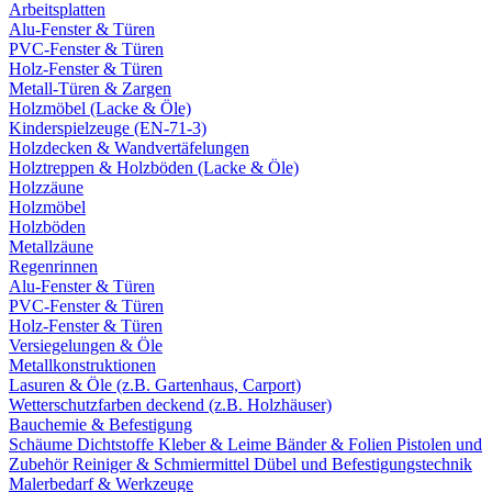
Arbeitsplatten
Alu-Fenster & Türen
PVC-Fenster & Türen
Holz-Fenster & Türen
Metall-Türen & Zargen
Holzmöbel (Lacke & Öle)
Kinderspielzeuge (EN-71-3)
Holzdecken & Wandvertäfelungen
Holztreppen & Holzböden (Lacke & Öle)
Holzzäune
Holzmöbel
Holzböden
Metallzäune
Regenrinnen
Alu-Fenster & Türen
PVC-Fenster & Türen
Holz-Fenster & Türen
Versiegelungen & Öle
Metallkonstruktionen
Lasuren & Öle (z.B. Gartenhaus, Carport)
Wetterschutzfarben deckend (z.B. Holzhäuser)
Bauchemie & Befestigung
Schäume
Dichtstoffe
Kleber & Leime
Bänder & Folien
Pistolen und
Zubehör
Reiniger & Schmiermittel
Dübel und Befestigungstechnik
Malerbedarf & Werkzeuge