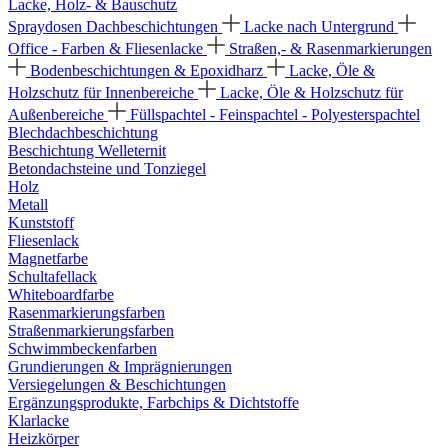
Lacke, Holz- & Bauschutz
Spraydosen
Dachbeschichtungen
Lacke nach Untergrund
Office - Farben & Fliesenlacke
Straßen,- & Rasenmarkierungen
Bodenbeschichtungen & Epoxidharz
Lacke, Öle &
Holzschutz für Innenbereiche
Lacke, Öle & Holzschutz für
Außenbereiche
Füllspachtel - Feinspachtel - Polyesterspachtel
Blechdachbeschichtung
Beschichtung Welleternit
Betondachsteine und Tonziegel
Holz
Metall
Kunststoff
Fliesenlack
Magnetfarbe
Schultafellack
Whiteboardfarbe
Rasenmarkierungsfarben
Straßenmarkierungsfarben
Schwimmbeckenfarben
Grundierungen & Imprägnierungen
Versiegelungen & Beschichtungen
Ergänzungsprodukte, Farbchips & Dichtstoffe
Klarlacke
Heizkörper