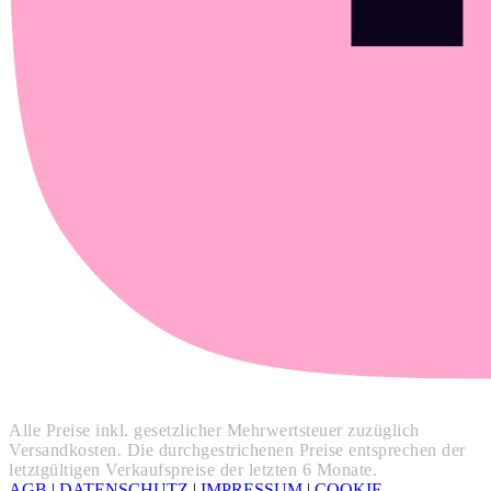
Alle Preise inkl. gesetzlicher Mehrwertsteuer zuzüglich
Versandkosten. Die durchgestrichenen Preise entsprechen der
letztgültigen Verkaufspreise der letzten 6 Monate.
AGB
|
DATENSCHUTZ
|
IMPRESSUM
|
COOKIE-