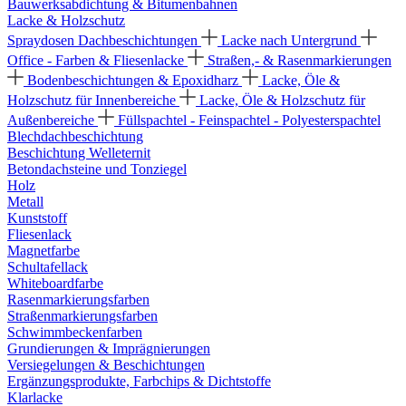
Bauwerksabdichtung & Bitumenbahnen
Lacke & Holzschutz
Spraydosen
Dachbeschichtungen
Lacke nach Untergrund
Office - Farben & Fliesenlacke
Straßen,- & Rasenmarkierungen
Bodenbeschichtungen & Epoxidharz
Lacke, Öle &
Holzschutz für Innenbereiche
Lacke, Öle & Holzschutz für
Außenbereiche
Füllspachtel - Feinspachtel - Polyesterspachtel
Blechdachbeschichtung
Beschichtung Welleternit
Betondachsteine und Tonziegel
Holz
Metall
Kunststoff
Fliesenlack
Magnetfarbe
Schultafellack
Whiteboardfarbe
Rasenmarkierungsfarben
Straßenmarkierungsfarben
Schwimmbeckenfarben
Grundierungen & Imprägnierungen
Versiegelungen & Beschichtungen
Ergänzungsprodukte, Farbchips & Dichtstoffe
Klarlacke