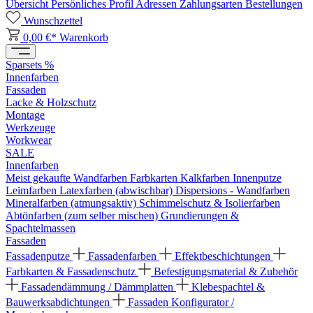
Übersicht
Persönliches Profil
Adressen
Zahlungsarten
Bestellungen
Wunschzettel
0,00 €*
Warenkorb
Sparsets %
Innenfarben
Fassaden
Lacke & Holzschutz
Montage
Werkzeuge
Workwear
SALE
Innenfarben
Meist gekaufte Wandfarben
Farbkarten
Kalkfarben
Innenputze
Leimfarben
Latexfarben (abwischbar)
Dispersions - Wandfarben
Mineralfarben (atmungsaktiv)
Schimmelschutz & Isolierfarben
Abtönfarben (zum selber mischen)
Grundierungen &
Spachtelmassen
Fassaden
Fassadenputze
Fassadenfarben
Effektbeschichtungen
Farbkarten & Fassadenschutz
Befestigungsmaterial & Zubehör
Fassadendämmung / Dämmplatten
Klebespachtel &
Bauwerksabdichtungen
Fassaden Konfigurator /