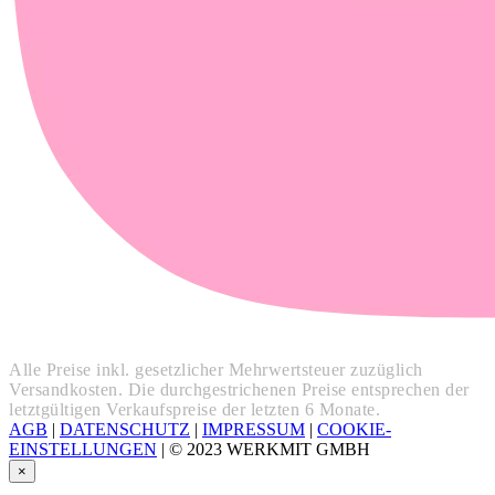
Alle Preise inkl. gesetzlicher Mehrwertsteuer zuzüglich
Versandkosten. Die durchgestrichenen Preise entsprechen der
letztgültigen Verkaufspreise der letzten 6 Monate.
AGB
|
DATENSCHUTZ
|
IMPRESSUM
|
COOKIE-
EINSTELLUNGEN
|
© 2023 WERKMIT GMBH
×