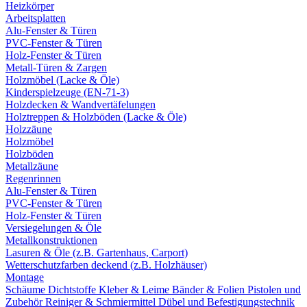
Heizkörper
Arbeitsplatten
Alu-Fenster & Türen
PVC-Fenster & Türen
Holz-Fenster & Türen
Metall-Türen & Zargen
Holzmöbel (Lacke & Öle)
Kinderspielzeuge (EN-71-3)
Holzdecken & Wandvertäfelungen
Holztreppen & Holzböden (Lacke & Öle)
Holzzäune
Holzmöbel
Holzböden
Metallzäune
Regenrinnen
Alu-Fenster & Türen
PVC-Fenster & Türen
Holz-Fenster & Türen
Versiegelungen & Öle
Metallkonstruktionen
Lasuren & Öle (z.B. Gartenhaus, Carport)
Wetterschutzfarben deckend (z.B. Holzhäuser)
Montage
Schäume
Dichtstoffe
Kleber & Leime
Bänder & Folien
Pistolen und
Zubehör
Reiniger & Schmiermittel
Dübel und Befestigungstechnik