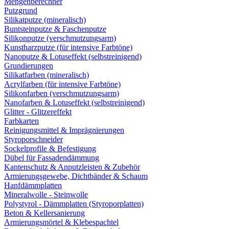
Mengenberechner
Putzgrund
Silikatputze (mineralisch)
Buntsteinputze & Faschenputze
Silikonputze (verschmutzungsarm)
Kunstharzputze (für intensive Farbtöne)
Nanoputze & Lotuseffekt (selbstreinigend)
Grundierungen
Silikatfarben (mineralisch)
Acrylfarben (für intensive Farbtöne)
Silikonfarben (verschmutzungsarm)
Nanofarben & Lotuseffekt (selbstreinigend)
Glitter - Glitzereffekt
Farbkarten
Reinigungsmittel & Imprägnierungen
Styroporschneider
Sockelprofile & Befestigung
Dübel für Fassadendämmung
Kantenschutz & Anputzleisten & Zubehör
Armierungsgewebe, Dichtbänder & Schaum
Hanfdämmplatten
Mineralwolle - Steinwolle
Polystyrol - Dämmplatten (Styroporplatten)
Beton & Kellersanierung
Armierungsmörtel & Klebespachtel