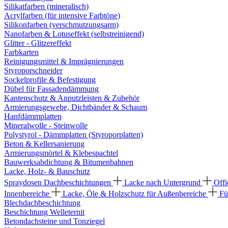
Silikatfarben (mineralisch)
Acrylfarben (für intensive Farbtöne)
Silikonfarben (verschmutzungsarm)
Nanofarben & Lotuseffekt (selbstreinigend)
Glitter - Glitzereffekt
Farbkarten
Reinigungsmittel & Imprägnierungen
Styroporschneider
Sockelprofile & Befestigung
Dübel für Fassadendämmung
Kantenschutz & Anputzleisten & Zubehör
Armierungsgewebe, Dichtbänder & Schaum
Hanfdämmplatten
Mineralwolle - Steinwolle
Polystyrol - Dämmplatten (Styroporplatten)
Beton & Kellersanierung
Armierungsmörtel & Klebespachtel
Bauwerksabdichtung & Bitumenbahnen
Lacke, Holz- & Bauschutz
Spraydosen
Dachbeschichtungen
Lacke nach Untergrund
Offi
Innenbereiche
Lacke, Öle & Holzschutz für Außenbereiche
Fü
Blechdachbeschichtung
Beschichtung Welleternit
Betondachsteine und Tonziegel