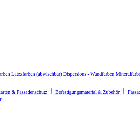
arben
Latexfarben (abwischbar)
Dispersions - Wandfarben
Mineralfarb
karten & Fassadenschutz
Befestigungsmaterial & Zubehör
Fassa
r