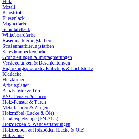
Holz
Metall
Kunststoff
Fliesenlack
Magnetfarbe
Schultafellack
Whiteboardfarbe
Rasenmarkierungsfarben
Straßenmarkierungsfarben
Schwimmbeckenfarben
Grundierungen & Imprägnierungen
Versiegelungen & Beschichtungen
Ergänzungsprodukte, Farbchips & Dichtstoffe
Klarlacke
Heizkörper
Arbeitsplatten
Alu-Fenster & Türen
PVC-Fenster & Türen
Holz-Fenster & Türen
Metall-Türen & Zargen
Holzmöbel (Lacke & Öle)
Kinderspielzeuge (EN-71-3)
Holzdecken & Wandvertäfelungen
Holztreppen & Holzböden (Lacke & Öle)
Holzzäune