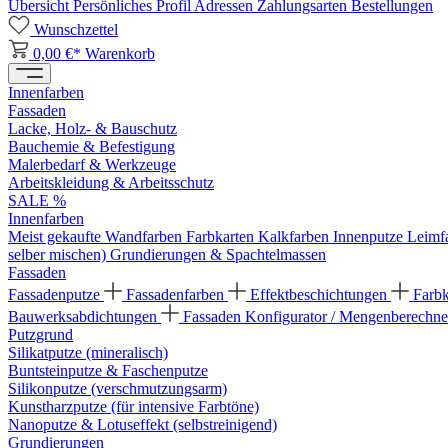
Übersicht
Persönliches Profil
Adressen
Zahlungsarten
Bestellungen
Wunschzettel
0,00 €*
Warenkorb
Innenfarben
Fassaden
Lacke, Holz- & Bauschutz
Bauchemie & Befestigung
Malerbedarf & Werkzeuge
Arbeitskleidung & Arbeitsschutz
SALE %
Innenfarben
Meist gekaufte Wandfarben
Farbkarten
Kalkfarben
Innenputze
Leimf
selber mischen)
Grundierungen & Spachtelmassen
Fassaden
Fassadenputze
Fassadenfarben
Effektbeschichtungen
Farb
Bauwerksabdichtungen
Fassaden Konfigurator / Mengenberechne
Putzgrund
Silikatputze (mineralisch)
Buntsteinputze & Faschenputze
Silikonputze (verschmutzungsarm)
Kunstharzputze (für intensive Farbtöne)
Nanoputze & Lotuseffekt (selbstreinigend)
Grundierungen