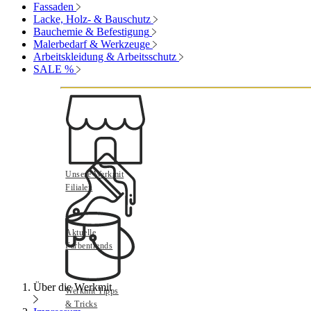
Fassaden
Lacke, Holz- & Bauschutz
Bauchemie & Befestigung
Malerbedarf & Werkzeuge
Arbeitskleidung & Arbeitsschutz
SALE %
Unsere Werkmit
Filialen
Aktuelle
Farbentrends
Über die Werkmit
Werkmit Tipps
& Tricks