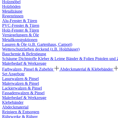
Holzmöbel
Holzböden
Metallzäune
Regenrinnen
Alu-Fenster & Türen
PVC-Fenster & Türen
Holz-Fenster & Türen
Versiegelungen & Öle
Metallkonstruktionen
Lasuren & Öle (z.B. Gartenhaus, Carport)
Wetterschutzfarben deckend (z.B. Holzhäuser)
Bauchemie & Befestigung
Schäume
Dichtstoffe
Kleber & Leime
Bänder & Folien
Pistolen und
Malerbedarf & Werkzeuge
Farbwalzen, Pinsel & Zubehör
Abdeckmaterial & Klebebänder
Set Angebote
Lasurwalzen & Pinsel
Malerwalzen & Pinsel
Lackierwalzen & Pinsel
Fassadenwalzen & Pinsel
Malerbedarf & Werkzeuge
Klebebänder
Abdeckmaterial
Reinigen & Entsorgen
Rührwerke & Rührer