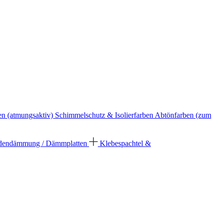
en (atmungsaktiv)
Schimmelschutz & Isolierfarben
Abtönfarben (zum
dendämmung / Dämmplatten
Klebespachtel &