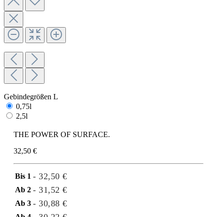
Gebindegrößen L
0,75l
2,5l
THE POWER OF SURFACE.
32,50 €
- 32,50 €
Bis
1
- 31,52 €
Ab
2
- 30,88 €
Ab
3
Ab
4