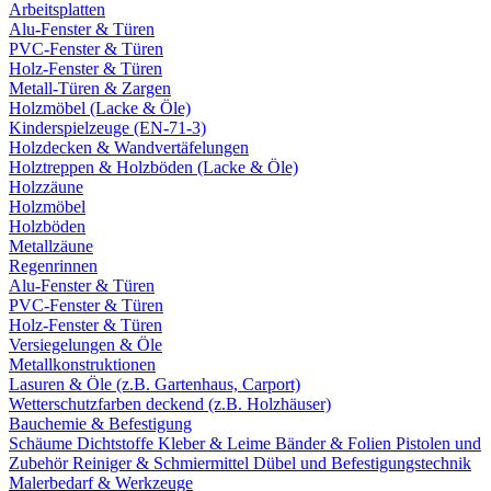
Arbeitsplatten
Alu-Fenster & Türen
PVC-Fenster & Türen
Holz-Fenster & Türen
Metall-Türen & Zargen
Holzmöbel (Lacke & Öle)
Kinderspielzeuge (EN-71-3)
Holzdecken & Wandvertäfelungen
Holztreppen & Holzböden (Lacke & Öle)
Holzzäune
Holzmöbel
Holzböden
Metallzäune
Regenrinnen
Alu-Fenster & Türen
PVC-Fenster & Türen
Holz-Fenster & Türen
Versiegelungen & Öle
Metallkonstruktionen
Lasuren & Öle (z.B. Gartenhaus, Carport)
Wetterschutzfarben deckend (z.B. Holzhäuser)
Bauchemie & Befestigung
Schäume
Dichtstoffe
Kleber & Leime
Bänder & Folien
Pistolen und
Zubehör
Reiniger & Schmiermittel
Dübel und Befestigungstechnik
Malerbedarf & Werkzeuge