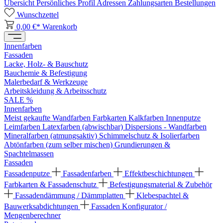
Übersicht
Persönliches Profil
Adressen
Zahlungsarten
Bestellungen
Wunschzettel
0,00 €*
Warenkorb
Innenfarben
Fassaden
Lacke, Holz- & Bauschutz
Bauchemie & Befestigung
Malerbedarf & Werkzeuge
Arbeitskleidung & Arbeitsschutz
SALE %
Innenfarben
Meist gekaufte Wandfarben
Farbkarten
Kalkfarben
Innenputze
Leimfarben
Latexfarben (abwischbar)
Dispersions - Wandfarben
Mineralfarben (atmungsaktiv)
Schimmelschutz & Isolierfarben
Abtönfarben (zum selber mischen)
Grundierungen &
Spachtelmassen
Fassaden
Fassadenputze
Fassadenfarben
Effektbeschichtungen
Farbkarten & Fassadenschutz
Befestigungsmaterial & Zubehör
Fassadendämmung / Dämmplatten
Klebespachtel &
Bauwerksabdichtungen
Fassaden Konfigurator /
Mengenberechner