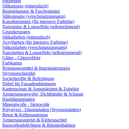
Putzgrund
Silikatputze (mineralisch)
Buntsteinputze & Faschenputze
Silikonputze (verschmutzungsarm)
Kunstharzputze (für intensive Farbtöne)
Nanoputze & Lotuseffekt (selbstreinigend)
Grundierungen
Silikatfarben (mineralisch)
Acrylfarben (für intensive Farbtöne)
Silikonfarben (verschmutzungsarm)
Nanofarben & Lotuseffekt (selbstreinigend)
Glitter - Glitzereffekt
Farbkarten
Reinigungsmittel & Imprägnierungen
Styroporschneider
Sockelprofile & Befestigung
Dübel für Fassadendämmung
Kantenschutz & Anputzleisten & Zubehör
Armierungsgewebe, Dichtbänder & Schaum
Hanfdämmplatten
Mineralwolle - Steinwolle
Polystyrol - Dämmplatten (Styroporplatten)
Beton & Kellersanierung
Armierungsmörtel & Klebespachtel
Bauwerksabdichtung & Bitumenbahnen