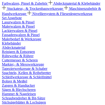
Farbwalzen, Pinsel & Zubehör
Abdeckmaterial & Klebebänder
Stuckateur,- & Trockenbauwerkzeuge
Maschinenzubehör &
Handwerkzeuge
Nivelliersystem & Fliesenlegerwerkzeug
Set Angebote
Lasurwalzen & Pinsel
Malerwalzen & Pinsel
Lackierwalzen & Pinsel
Fassadenwalzen & Pinsel
Malerbedarf & Werkzeuge
Klebebänder
Abdeckmaterial
Reinigen & Entsorgen
Rührwerke & Rührer
Cuttermesser & Scheren
Markier,- & Messwerkzeuge
Tapezierwerkzeuge & Schaber
Spachteln, Kellen & Reibebretter
Schleifwerkzeuge & Schleifmittel
Bohrer & Meißel
Zangen & Handtacker
Sägen & Blechscheren
Hammer & Nageleisen
Schraubendreher & Bit-Sätze
Stichsägeblätter & Lochsägen