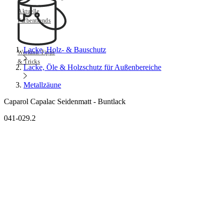
Aktuelle
Farbentrends
Lacke, Holz- & Bauschutz
Werkmit Tipps
& Tricks
Lacke, Öle & Holzschutz für Außenbereiche
Metallzäune
Caparol Capalac Seidenmatt - Buntlack
041-029.2