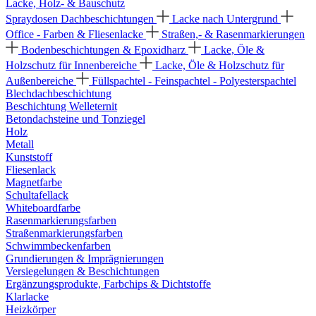
Lacke, Holz- & Bauschutz
Spraydosen
Dachbeschichtungen
Lacke nach Untergrund
Office - Farben & Fliesenlacke
Straßen,- & Rasenmarkierungen
Bodenbeschichtungen & Epoxidharz
Lacke, Öle &
Holzschutz für Innenbereiche
Lacke, Öle & Holzschutz für
Außenbereiche
Füllspachtel - Feinspachtel - Polyesterspachtel
Blechdachbeschichtung
Beschichtung Welleternit
Betondachsteine und Tonziegel
Holz
Metall
Kunststoff
Fliesenlack
Magnetfarbe
Schultafellack
Whiteboardfarbe
Rasenmarkierungsfarben
Straßenmarkierungsfarben
Schwimmbeckenfarben
Grundierungen & Imprägnierungen
Versiegelungen & Beschichtungen
Ergänzungsprodukte, Farbchips & Dichtstoffe
Klarlacke
Heizkörper