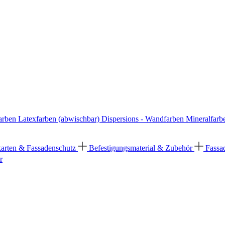
arben
Latexfarben (abwischbar)
Dispersions - Wandfarben
Mineralfarb
karten & Fassadenschutz
Befestigungsmaterial & Zubehör
Fassa
r