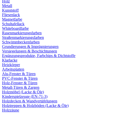
Holz
Metall
Kunststoff
Fliesenlack
Magnetfarbe
Schultafellack
Whiteboardfarbe
Rasenmarkierungsfarben
Straßenmarkierungsfarben
Schwimmbeckenfarben
Grundierungen & Imprägnierungen
Versiegelungen & Beschichtungen
Ergänzungsprodukte, Farbchips & Dichtstoffe
Klarlacke
Heizkörper
Arbeitsplatten
Alu-Fenster & Türen
PVC-Fenster & Türen
Holz-Fenster & Türen
Metall-Türen & Zargen
Holzmöbel (Lacke & Öle)
Kinderspielzeuge (EN-71-3)
Holzdecken & Wandvertäfelungen
Holztreppen & Holzböden (Lacke & Öle)
Holzzäune