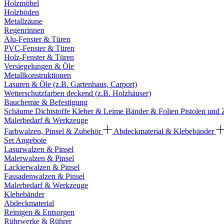
Holzmöbel
Holzböden
Metallzäune
Regenrinnen
Alu-Fenster & Türen
PVC-Fenster & Türen
Holz-Fenster & Türen
Versiegelungen & Öle
Metallkonstruktionen
Lasuren & Öle (z.B. Gartenhaus, Carport)
Wetterschutzfarben deckend (z.B. Holzhäuser)
Bauchemie & Befestigung
Schäume
Dichtstoffe
Kleber & Leime
Bänder & Folien
Pistolen und
Malerbedarf & Werkzeuge
Farbwalzen, Pinsel & Zubehör
Abdeckmaterial & Klebebänder
Set Angebote
Lasurwalzen & Pinsel
Malerwalzen & Pinsel
Lackierwalzen & Pinsel
Fassadenwalzen & Pinsel
Malerbedarf & Werkzeuge
Klebebänder
Abdeckmaterial
Reinigen & Entsorgen
Rührwerke & Rührer