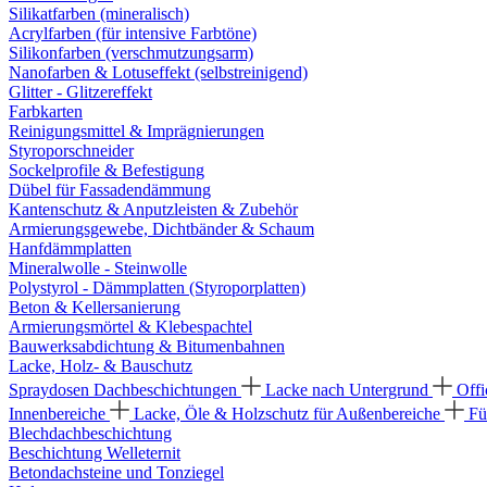
Silikatfarben (mineralisch)
Acrylfarben (für intensive Farbtöne)
Silikonfarben (verschmutzungsarm)
Nanofarben & Lotuseffekt (selbstreinigend)
Glitter - Glitzereffekt
Farbkarten
Reinigungsmittel & Imprägnierungen
Styroporschneider
Sockelprofile & Befestigung
Dübel für Fassadendämmung
Kantenschutz & Anputzleisten & Zubehör
Armierungsgewebe, Dichtbänder & Schaum
Hanfdämmplatten
Mineralwolle - Steinwolle
Polystyrol - Dämmplatten (Styroporplatten)
Beton & Kellersanierung
Armierungsmörtel & Klebespachtel
Bauwerksabdichtung & Bitumenbahnen
Lacke, Holz- & Bauschutz
Spraydosen
Dachbeschichtungen
Lacke nach Untergrund
Offi
Innenbereiche
Lacke, Öle & Holzschutz für Außenbereiche
Fü
Blechdachbeschichtung
Beschichtung Welleternit
Betondachsteine und Tonziegel