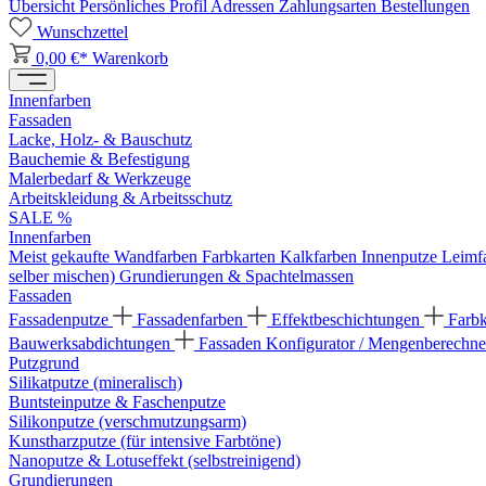
Übersicht
Persönliches Profil
Adressen
Zahlungsarten
Bestellungen
Wunschzettel
0,00 €*
Warenkorb
Innenfarben
Fassaden
Lacke, Holz- & Bauschutz
Bauchemie & Befestigung
Malerbedarf & Werkzeuge
Arbeitskleidung & Arbeitsschutz
SALE %
Innenfarben
Meist gekaufte Wandfarben
Farbkarten
Kalkfarben
Innenputze
Leimf
selber mischen)
Grundierungen & Spachtelmassen
Fassaden
Fassadenputze
Fassadenfarben
Effektbeschichtungen
Farb
Bauwerksabdichtungen
Fassaden Konfigurator / Mengenberechne
Putzgrund
Silikatputze (mineralisch)
Buntsteinputze & Faschenputze
Silikonputze (verschmutzungsarm)
Kunstharzputze (für intensive Farbtöne)
Nanoputze & Lotuseffekt (selbstreinigend)
Grundierungen