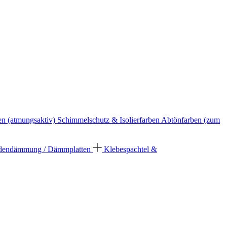
en (atmungsaktiv)
Schimmelschutz & Isolierfarben
Abtönfarben (zum
dendämmung / Dämmplatten
Klebespachtel &