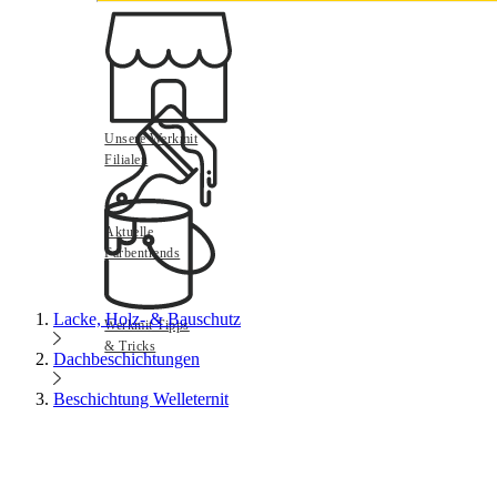
Unsere Werkmit
Filialen
Aktuelle
Farbentrends
Lacke, Holz- & Bauschutz
Werkmit Tipps
& Tricks
Dachbeschichtungen
Beschichtung Welleternit