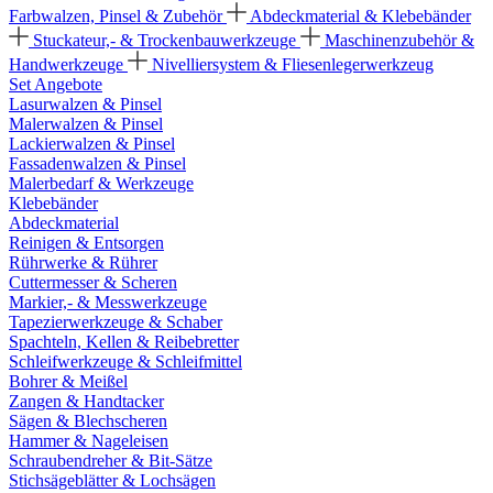
Farbwalzen, Pinsel & Zubehör
Abdeckmaterial & Klebebänder
Stuckateur,- & Trockenbauwerkzeuge
Maschinenzubehör &
Handwerkzeuge
Nivelliersystem & Fliesenlegerwerkzeug
Set Angebote
Lasurwalzen & Pinsel
Malerwalzen & Pinsel
Lackierwalzen & Pinsel
Fassadenwalzen & Pinsel
Malerbedarf & Werkzeuge
Klebebänder
Abdeckmaterial
Reinigen & Entsorgen
Rührwerke & Rührer
Cuttermesser & Scheren
Markier,- & Messwerkzeuge
Tapezierwerkzeuge & Schaber
Spachteln, Kellen & Reibebretter
Schleifwerkzeuge & Schleifmittel
Bohrer & Meißel
Zangen & Handtacker
Sägen & Blechscheren
Hammer & Nageleisen
Schraubendreher & Bit-Sätze
Stichsägeblätter & Lochsägen