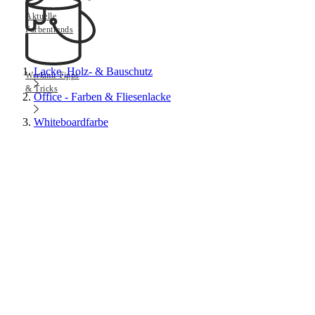
Aktuelle
Farbentrends
Lacke, Holz- & Bauschutz
Werkmit Tipps
& Tricks
Office - Farben & Fliesenlacke
Whiteboardfarbe