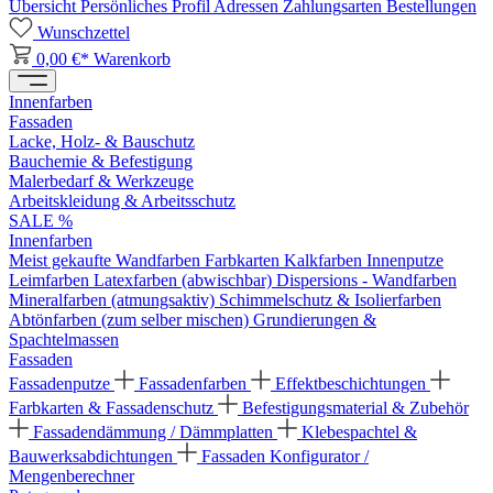
Übersicht
Persönliches Profil
Adressen
Zahlungsarten
Bestellungen
Wunschzettel
0,00 €*
Warenkorb
Innenfarben
Fassaden
Lacke, Holz- & Bauschutz
Bauchemie & Befestigung
Malerbedarf & Werkzeuge
Arbeitskleidung & Arbeitsschutz
SALE %
Innenfarben
Meist gekaufte Wandfarben
Farbkarten
Kalkfarben
Innenputze
Leimfarben
Latexfarben (abwischbar)
Dispersions - Wandfarben
Mineralfarben (atmungsaktiv)
Schimmelschutz & Isolierfarben
Abtönfarben (zum selber mischen)
Grundierungen &
Spachtelmassen
Fassaden
Fassadenputze
Fassadenfarben
Effektbeschichtungen
Farbkarten & Fassadenschutz
Befestigungsmaterial & Zubehör
Fassadendämmung / Dämmplatten
Klebespachtel &
Bauwerksabdichtungen
Fassaden Konfigurator /
Mengenberechner