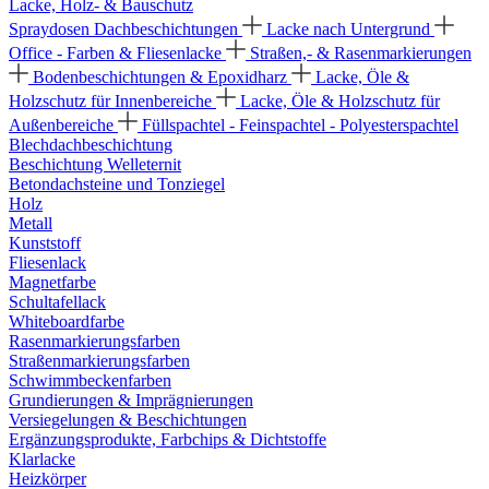
Lacke, Holz- & Bauschutz
Spraydosen
Dachbeschichtungen
Lacke nach Untergrund
Office - Farben & Fliesenlacke
Straßen,- & Rasenmarkierungen
Bodenbeschichtungen & Epoxidharz
Lacke, Öle &
Holzschutz für Innenbereiche
Lacke, Öle & Holzschutz für
Außenbereiche
Füllspachtel - Feinspachtel - Polyesterspachtel
Blechdachbeschichtung
Beschichtung Welleternit
Betondachsteine und Tonziegel
Holz
Metall
Kunststoff
Fliesenlack
Magnetfarbe
Schultafellack
Whiteboardfarbe
Rasenmarkierungsfarben
Straßenmarkierungsfarben
Schwimmbeckenfarben
Grundierungen & Imprägnierungen
Versiegelungen & Beschichtungen
Ergänzungsprodukte, Farbchips & Dichtstoffe
Klarlacke
Heizkörper