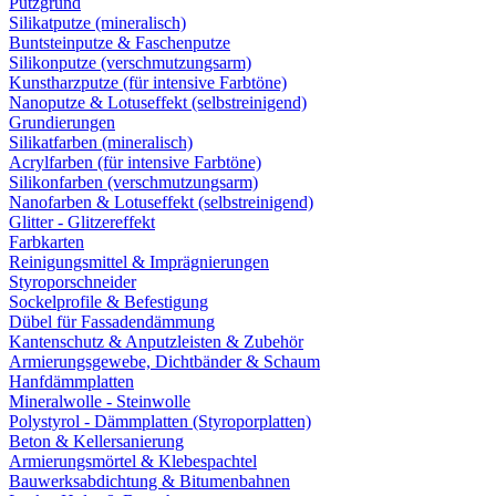
Putzgrund
Silikatputze (mineralisch)
Buntsteinputze & Faschenputze
Silikonputze (verschmutzungsarm)
Kunstharzputze (für intensive Farbtöne)
Nanoputze & Lotuseffekt (selbstreinigend)
Grundierungen
Silikatfarben (mineralisch)
Acrylfarben (für intensive Farbtöne)
Silikonfarben (verschmutzungsarm)
Nanofarben & Lotuseffekt (selbstreinigend)
Glitter - Glitzereffekt
Farbkarten
Reinigungsmittel & Imprägnierungen
Styroporschneider
Sockelprofile & Befestigung
Dübel für Fassadendämmung
Kantenschutz & Anputzleisten & Zubehör
Armierungsgewebe, Dichtbänder & Schaum
Hanfdämmplatten
Mineralwolle - Steinwolle
Polystyrol - Dämmplatten (Styroporplatten)
Beton & Kellersanierung
Armierungsmörtel & Klebespachtel
Bauwerksabdichtung & Bitumenbahnen