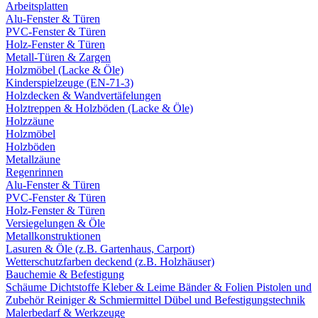
Arbeitsplatten
Alu-Fenster & Türen
PVC-Fenster & Türen
Holz-Fenster & Türen
Metall-Türen & Zargen
Holzmöbel (Lacke & Öle)
Kinderspielzeuge (EN-71-3)
Holzdecken & Wandvertäfelungen
Holztreppen & Holzböden (Lacke & Öle)
Holzzäune
Holzmöbel
Holzböden
Metallzäune
Regenrinnen
Alu-Fenster & Türen
PVC-Fenster & Türen
Holz-Fenster & Türen
Versiegelungen & Öle
Metallkonstruktionen
Lasuren & Öle (z.B. Gartenhaus, Carport)
Wetterschutzfarben deckend (z.B. Holzhäuser)
Bauchemie & Befestigung
Schäume
Dichtstoffe
Kleber & Leime
Bänder & Folien
Pistolen und
Zubehör
Reiniger & Schmiermittel
Dübel und Befestigungstechnik
Malerbedarf & Werkzeuge