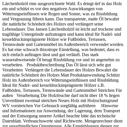
Lärchenholzöl eine ausgezeichnete Wahl. Es dringt tief in das Holz
ein und schützt es vor den negativen Auswirkungen von
Witterungseinflüssen wie Regen und Sonne, was zu Rissbildung
und Vergrauung führen kann. Das transparente, matte Öl bewahrt
die natürliche Schönheit des Holzes und verlängert seine
Lebensdauer. Das Jansen Lärchenholzöl ist leicht auf trockene und
tragfähige Untergründe aufzutragen und kann ideal für Nadel- und
kesseldruckimprägnierte Hölzer wie Fußböden, Terrassen,
Trennwände und Gartenmöbel im Außenbereich verwendet werden.
Es hat eine schwach thixotrope Einstellung, was bedeutet, dass es
sich einfach auftragen lässt und gut verläuft. Das stark
wasserabweisende Öl beugt Rissbildung vor und ist angenehm zu
verarbeiten. Produktbeschreibung Das Öl lässt sich sehr gut
Verarbeiten Verlängert die Lebensdauer des Holzes Bewahrt die
natürliche Schönheit des Holzes Matt Produktanwendung Schützt
Holz im Außenbereich vor Witterungseinflüssen und Rissbildung
Ideal für Nadel- und kesseldruckimprägnierte Hölzer z.B.
Fußböden, Terrassen, Trennwände und Gartenmöbel Streichen Für
außen Verarbeitung Die Holzfeuchte darf nicht über 18 % liegen
Unverdünnt zweimal streichen Neues Holz mit Holzschutzgrund
WV vorstreichen Vor Gebrauch sorgfältig aufrühren Hinweise
und Informationen zur Anwendung, der Lagerung, dem Transport
und der Entsorgung unserer Artikel beachte bitte das technische
Datenblatt. Verbrauchswerte sind Richtwerte. Mengenrechner dient
zur unverbindlichen Orientierung. Alle Empfehlungen dienen zur