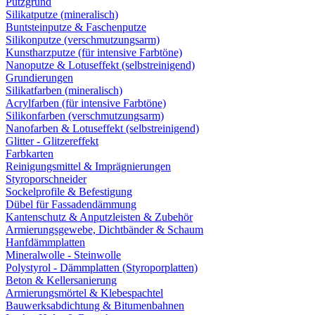
Putzgrund
Silikatputze (mineralisch)
Buntsteinputze & Faschenputze
Silikonputze (verschmutzungsarm)
Kunstharzputze (für intensive Farbtöne)
Nanoputze & Lotuseffekt (selbstreinigend)
Grundierungen
Silikatfarben (mineralisch)
Acrylfarben (für intensive Farbtöne)
Silikonfarben (verschmutzungsarm)
Nanofarben & Lotuseffekt (selbstreinigend)
Glitter - Glitzereffekt
Farbkarten
Reinigungsmittel & Imprägnierungen
Styroporschneider
Sockelprofile & Befestigung
Dübel für Fassadendämmung
Kantenschutz & Anputzleisten & Zubehör
Armierungsgewebe, Dichtbänder & Schaum
Hanfdämmplatten
Mineralwolle - Steinwolle
Polystyrol - Dämmplatten (Styroporplatten)
Beton & Kellersanierung
Armierungsmörtel & Klebespachtel
Bauwerksabdichtung & Bitumenbahnen