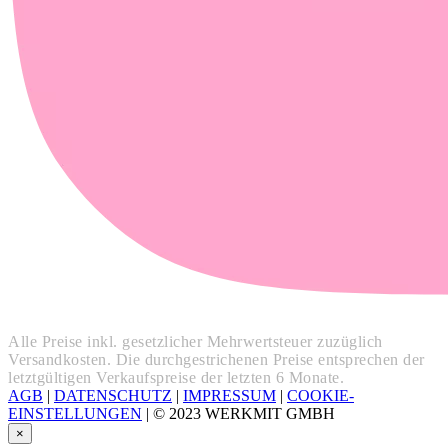
Alle Preise inkl. gesetzlicher Mehrwertsteuer zuzüglich
Versandkosten. Die durchgestrichenen Preise entsprechen der
letztgültigen Verkaufspreise der letzten 6 Monate.
AGB
|
DATENSCHUTZ
|
IMPRESSUM
|
COOKIE-
EINSTELLUNGEN
|
© 2023 WERKMIT GMBH
×