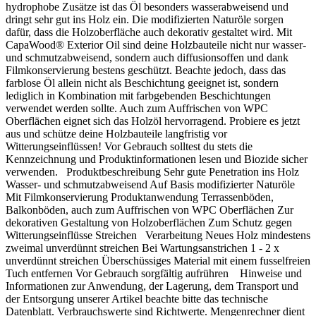
hydrophobe Zusätze ist das Öl besonders wasserabweisend und
dringt sehr gut ins Holz ein. Die modifizierten Naturöle sorgen
dafür, dass die Holzoberfläche auch dekorativ gestaltet wird. Mit
CapaWood® Exterior Oil sind deine Holzbauteile nicht nur wasser-
und schmutzabweisend, sondern auch diffusionsoffen und dank
Filmkonservierung bestens geschützt. Beachte jedoch, dass das
farblose Öl allein nicht als Beschichtung geeignet ist, sondern
lediglich in Kombination mit farbgebenden Beschichtungen
verwendet werden sollte. Auch zum Auffrischen von WPC
Oberflächen eignet sich das Holzöl hervorragend. Probiere es jetzt
aus und schütze deine Holzbauteile langfristig vor
Witterungseinflüssen! Vor Gebrauch solltest du stets die
Kennzeichnung und Produktinformationen lesen und Biozide sicher
verwenden. Produktbeschreibung Sehr gute Penetration ins Holz
Wasser- und schmutzabweisend Auf Basis modifizierter Naturöle
Mit Filmkonservierung Produktanwendung Terrassenböden,
Balkonböden, auch zum Auffrischen von WPC Oberflächen Zur
dekorativen Gestaltung von Holzoberflächen Zum Schutz gegen
Witterungseinflüsse Streichen Verarbeitung Neues Holz mindestens
zweimal unverdünnt streichen Bei Wartungsanstrichen 1 - 2 x
unverdünnt streichen Überschüssiges Material mit einem fusselfreien
Tuch entfernen Vor Gebrauch sorgfältig aufrühren Hinweise und
Informationen zur Anwendung, der Lagerung, dem Transport und
der Entsorgung unserer Artikel beachte bitte das technische
Datenblatt. Verbrauchswerte sind Richtwerte. Mengenrechner dient