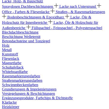
Lacke, Holz- & Bauschutz
Spraydosen
Dachbeschichtungen
Lacke nach Untergrund
Office - Farben & Fliesenlacke
Straßen,- & Rasenmarkierungen
Bodenbeschichtungen & Epoxidharz
Lacke, Öle &
Holzschutz für Innenbereiche
Lacke, Öle & Holzschutz für
Außenbereiche
Füllspachtel - Feinspachtel - Polyesterspachtel
Blechdachbeschichtung
Beschichtung Welleternit
Betondachsteine und Tonziegel
Holz
Metall
Kunststoff
Fliesenlack
Magnetfarbe
Schultafellack
Whiteboardfarbe
Rasenmarkierungsfarben
Straßenmarkierungsfarben
Schwimmbeckenfarben
Grundierungen & Imprägnierungen
Versiegelungen & Beschichtungen
Ergänzungsprodukte, Farbchips & Dichtstoffe
Klarlacke
Heizkörper