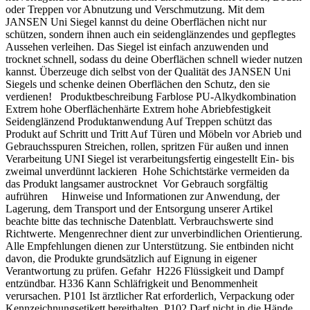
oder Treppen vor Abnutzung und Verschmutzung. Mit dem
JANSEN Uni Siegel kannst du deine Oberflächen nicht nur
schützen, sondern ihnen auch ein seidenglänzendes und gepflegtes
Aussehen verleihen. Das Siegel ist einfach anzuwenden und
trocknet schnell, sodass du deine Oberflächen schnell wieder nutzen
kannst. Überzeuge dich selbst von der Qualität des JANSEN Uni
Siegels und schenke deinen Oberflächen den Schutz, den sie
verdienen! Produktbeschreibung Farblose PU-Alkydkombination
Extrem hohe Oberflächenhärte Extrem hohe Abriebfestigkeit
Seidenglänzend Produktanwendung Auf Treppen schützt das
Produkt auf Schritt und Tritt Auf Türen und Möbeln vor Abrieb und
Gebrauchsspuren Streichen, rollen, spritzen Für außen und innen
Verarbeitung UNI Siegel ist verarbeitungsfertig eingestellt Ein- bis
zweimal unverdünnt lackieren Hohe Schichtstärke vermeiden da
das Produkt langsamer austrocknet Vor Gebrauch sorgfältig
aufrühren Hinweise und Informationen zur Anwendung, der
Lagerung, dem Transport und der Entsorgung unserer Artikel
beachte bitte das technische Datenblatt. Verbrauchswerte sind
Richtwerte. Mengenrechner dient zur unverbindlichen Orientierung.
Alle Empfehlungen dienen zur Unterstützung. Sie entbinden nicht
davon, die Produkte grundsätzlich auf Eignung in eigener
Verantwortung zu prüfen. Gefahr H226 Flüssigkeit und Dampf
entzündbar. H336 Kann Schläfrigkeit und Benommenheit
verursachen. P101 Ist ärztlicher Rat erforderlich, Verpackung oder
Kennzeichnungsetikett bereithalten. P102 Darf nicht in die Hände