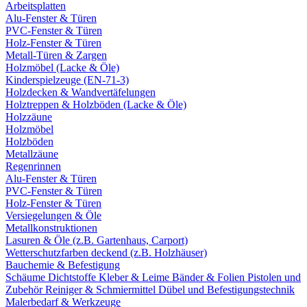
Arbeitsplatten
Alu-Fenster & Türen
PVC-Fenster & Türen
Holz-Fenster & Türen
Metall-Türen & Zargen
Holzmöbel (Lacke & Öle)
Kinderspielzeuge (EN-71-3)
Holzdecken & Wandvertäfelungen
Holztreppen & Holzböden (Lacke & Öle)
Holzzäune
Holzmöbel
Holzböden
Metallzäune
Regenrinnen
Alu-Fenster & Türen
PVC-Fenster & Türen
Holz-Fenster & Türen
Versiegelungen & Öle
Metallkonstruktionen
Lasuren & Öle (z.B. Gartenhaus, Carport)
Wetterschutzfarben deckend (z.B. Holzhäuser)
Bauchemie & Befestigung
Schäume
Dichtstoffe
Kleber & Leime
Bänder & Folien
Pistolen und
Zubehör
Reiniger & Schmiermittel
Dübel und Befestigungstechnik
Malerbedarf & Werkzeuge