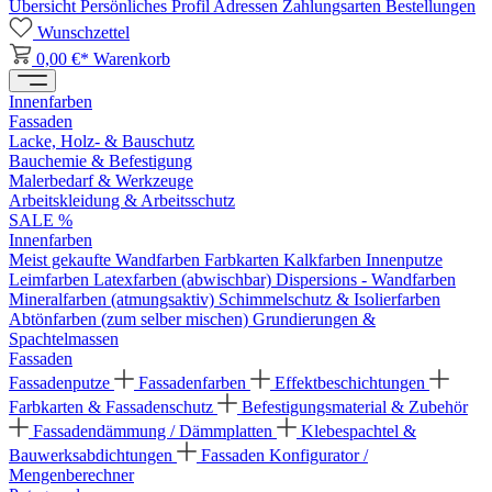
Übersicht
Persönliches Profil
Adressen
Zahlungsarten
Bestellungen
Wunschzettel
0,00 €*
Warenkorb
Innenfarben
Fassaden
Lacke, Holz- & Bauschutz
Bauchemie & Befestigung
Malerbedarf & Werkzeuge
Arbeitskleidung & Arbeitsschutz
SALE %
Innenfarben
Meist gekaufte Wandfarben
Farbkarten
Kalkfarben
Innenputze
Leimfarben
Latexfarben (abwischbar)
Dispersions - Wandfarben
Mineralfarben (atmungsaktiv)
Schimmelschutz & Isolierfarben
Abtönfarben (zum selber mischen)
Grundierungen &
Spachtelmassen
Fassaden
Fassadenputze
Fassadenfarben
Effektbeschichtungen
Farbkarten & Fassadenschutz
Befestigungsmaterial & Zubehör
Fassadendämmung / Dämmplatten
Klebespachtel &
Bauwerksabdichtungen
Fassaden Konfigurator /
Mengenberechner