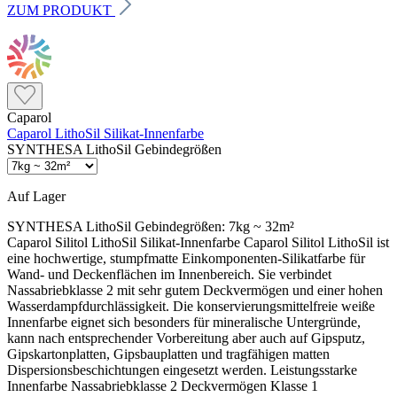
ZUM PRODUKT
Caparol
Caparol LithoSil Silikat-Innenfarbe
SYNTHESA LithoSil Gebindegrößen
Auf Lager
SYNTHESA LithoSil Gebindegrößen:
7kg ~ 32m²
Caparol Silitol LithoSil Silikat-Innenfarbe Caparol Silitol LithoSil ist eine hochwertige, stumpfmatte Einkomponenten-Silikatfarbe für Wand- und Deckenflächen im Innenbereich. Sie verbindet Nassabriebklasse 2 mit sehr gutem Deckvermögen und einer hohen Wasserdampfdurchlässigkeit. Die konservierungsmittelfreie weiße Innenfarbe eignet sich besonders für mineralische Untergründe, kann nach entsprechender Vorbereitung aber auch auf Gipsputz, Gipskartonplatten, Gipsbauplatten und tragfähigen matten Dispersionsbeschichtungen eingesetzt werden. Leistungsstarke Innenfarbe Nassabriebklasse 2 Deckvermögen Klasse 1 Stumpfmatte Oberfläche Sehr leichte Verarbeitung Hoch diffusionsfähig Geeignet für Wohn- und Schlafräume Schulen und Kindergärten Krankenhäuser Öffentliche Gebäude Mineralische Wand- und Deckenflächen Nicht geeignet für Lackierte Flächen Kunststoffoberflächen Holz und Holzwerkstoffe Untergründe mit Salzausblühungen Feuchte oder nicht tragfähige Flächen Die richtige Grundierung hängt vom Untergrund ab: CaPriSil Fassaden Grund wird laut aktuellem Datenblatt auf stark saugenden mineralischen Flächen sowie auf geeigneten Lehmputzen eingesetzt. Für Gipskartonplatten sind Security Primer Roll-On oder Primalon Tiefgrund LF vorgesehen. Platten mit wasserlöslichen, verfärbenden Inhaltsstoffen benötigen Primalon Filtergrund fein. Was macht Silitol LithoSil besonders? Reinigungsfähige Oberfläche Nassabriebklasse 2 ermöglicht nach vollständiger Durchtrocknung eine vorsichtige feuchte Reinigung mit einem weichen Tuch oder Schwamm. Sehr gutes Deckvermögen Deckvermögen Klasse 1 sorgt auf gleichmäßig vorbereiteten Untergründen für eine hohe Deckleistung. Bei starken Farbkontrasten ist ein zusätzlicher Grundanstrich notwendig. Hoher Feuchtigkeitsaustausch Mit einem sd-Wert unter 0,03 m bleibt die Beschichtung hoch wasserdampfdurchlässig und erhält den Feuchtigkeitsaustausch geeigneter Untergründe. Wirkung der natürlichen Alkalität Die natürliche Alkalität des Bindemittels behindert die Vermehrung beziehungsweise das Wachstum von Bakterien und Pilzen. Das ist eine materialbedingte Eigenschaft der Silikatbeschichtung. LithoSil ist jedoch keine Sanierungslösung für vorhandenen Schimmel. Sichtbarer Befall muss entfernt, die betroffene Fläche behandelt und vor allem die Feuchteursache dauerhaft behoben werden. Passt LithoSil zu deinem Projekt? Das Produkt passt, wenn … eine hochwertige stumpfmatte Innenfarbe gesucht wird Nassabriebklasse 2 benötigt wird der Wandaufbau diffusionsoffen bleiben soll ein mineralischer Untergrund vorhanden ist eine konservierungsmittelfreie weiße Farbe gewünscht ist Zuerst genauer prüfen, wenn … Gipskarton oder Gipsputz beschichtet wird der Untergrund stark oder unterschiedlich saugt eine glänzende Altbeschichtung vorhanden ist Flecken oder verfärbende Inhaltsstoffe sichtbar sind ein intensiver oder dunkler Farbton gewünscht wird Mineralische Untergründe vorbereiten Sinternde oder mehlende Flächen Mineralische Untergründe mit Sinterhaut oder mehlender, wischender Oberfläche mechanisch reinigen oder mit Histolith Fluat behandeln und anschließend mit Wasser nachwaschen. Stark saugende Flächen Stark saugende mineralische Untergründe mit CaPriSil Fassaden Grund unverdünnt oder mit Histolith Silikat-Fixativ vorbereiten. Histolith Silikat-Fixativ kann je nach Saugfähigkeit unverdünnt bis 1 : 1 mit Wasser verdünnt eingesetzt werden. Neue Kalk- und Zementputze Neue Putze der Klassen CS II bis CS IV normalerweise zwei bis vier Wochen ungestrichen stehen lassen. Ausgebesserte Putzstellen nach dem Austrocknen mit Histolith Fluat behandeln und sorgfältig mit Wasser nachwaschen. Gipsputz und Gipskarton richtig grundieren Gipsputz Weiche Gipsputze mit Security Primer Roll-On oder Primalon Tiefgrund LF festigen. Gipsputze mit Sinterhaut zuerst schleifen, gründlich entstauben und danach mit einem dieser beiden Produkte grundieren. Gipskartonplatten Spachtelgrate abschleifen und die Fläche mit Security Primer Roll-On oder Primalon Tiefgrund LF grundieren. Gipsspachtelstellen und Schleifstaub müssen vollständig stabilisiert beziehungsweise gebunden sein. Verfärbende Gipskartonplatten Platten mit wasserlöslichen oder verfärbenden Inhaltsstoffen benötigen eine absperrende Grundbeschichtung mit Primalon Filtergrund fein. Ein normaler Tiefengrund verhindert solche Verfärbungen nicht. Beton, Mauerwerk und Lehmputz Beton Trennmittelrückstände sowie mehlende oder sandende Bestandteile vollständig entfernen. Anschließend mit Primalon Universal Haftgrund grundieren. Ziegel und Kalksandstein Salzausblühungen auf Kalksandsteinsichtmauerwerk trocken abbürsten. Ziegelsichtmauerwerk mit Security Primer Roll-On oder Primalon Tiefgrund LF grundieren. Bei dauerhaft wiederkehrenden Salzausblühungen darf die Ursache nicht einfach überstrichen werden. Lehmputz Lehmputz reinigen und mit CaPriSil Fassaden Grund unverdünnt oder Histolith Silikat-Fixativ grundieren. Vor der Gesamtbeschichtung eine Probefläche anlegen und auf mögliche Braunverfärbungen kontrollieren. Altanstriche richtig beurteilen Mineralische Altanstriche Tragfähige Kalk-, Zement- und Silikatbeschichtungen reinigen. Stark saugende Flächen mit Histolith Silikat-Fixativ vereinheitlichen. Matte Dispersionsanstriche Fest haftende, matte und gleichmäßig saugende Dispersionsbeschichtungen können nach gründlicher Reinigung ohne zusätzliche Grundierung überarbeitet werden. Glänzende oder unbekannte Altbeschichtungen müssen zuerst auf Haftung und Verträglichkeit geprüft werden. Leimfarben Leimfarben vollständig abwaschen. Nach ausreichender Trocknung eine Grundbeschichtung mit Security Primer Roll-On ausführen. Flecken müssen vorher abgesperrt werden: Wasserflecken, Nikotin und wasserlösliche Inhaltsstoffe können durch den Anstrich schlagen. Solche Flächen benötigen eine geeignete absperrende Grundierung. Bei Gipskartonplatten ist dafür Primalon Filtergrund fein vorgesehen. Der richtige Beschichtungsaufbau Gleichmäßiger Untergrund Einen satten, gleichmäßigen Anstrich mit Silitol LithoSil unverdünnt oder mit maximal 5 % sauberem Wasser verdünnt ausführen. Starke Farbkontraste Bei stark kontrastierenden Flächen zunächst eine Grundbeschichtung mit LithoSil auftragen. Auch diese darf mit maximal 5 % Wasser verdünnt werden. Unterschiedlich saugende Flächen Stark oder unterschiedlich saugende Untergründe abhängig von der Untergrundart mit dem dafür vorgesehenen Grundiermittel vereinheitlichen. Intensive und dunkle Farbtöne: Brillante Farbtöne besitzen teilweise ein geringeres Deckvermögen. Ein vergleichbarer pastellfarbener Grundanstrich und gegebenenfalls ein zweiter Deckanstrich können erforderlich sein. Bei mechanischer Belastung können auf dunklen Flächen helle Streifen entstehen. Verbrauch und Reichweite Verbrauch je Anstrich Ca. 150–200 g/m². Der tatsächliche Bedarf hängt von Saugfähigkeit, Struktur und Auftragsverfahren ab. Gebinde mit 7 kg