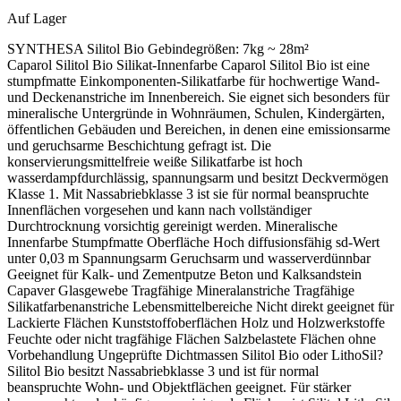
Auf Lager
SYNTHESA Silitol Bio Gebindegrößen:
7kg ~ 28m²
Caparol Silitol Bio Silikat-Innenfarbe Caparol Silitol Bio ist eine stumpfmatte Einkomponenten-Silikatfarbe für hochwertige Wand- und Deckenanstriche im Innenbereich. Sie eignet sich besonders für mineralische Untergründe in Wohnräumen, Schulen, Kindergärten, öffentlichen Gebäuden und Bereichen, in denen eine emissionsarme und geruchsarme Beschichtung gefragt ist. Die konservierungsmittelfreie weiße Silikatfarbe ist hoch wasserdampfdurchlässig, spannungsarm und besitzt Deckvermögen Klasse 1. Mit Nassabriebklasse 3 ist sie für normal beanspruchte Innenflächen vorgesehen und kann nach vollständiger Durchtrocknung vorsichtig gereinigt werden. Mineralische Innenfarbe Stumpfmatte Oberfläche Hoch diffusionsfähig sd-Wert unter 0,03 m Spannungsarm Geruchsarm und wasserverdünnbar Geeignet für Kalk- und Zementputze Beton und Kalksandstein Capaver Glasgewebe Tragfähige Mineralanstriche Tragfähige Silikatfarbenanstriche Lebensmittelbereiche Nicht direkt geeignet für Lackierte Flächen Kunststoffoberflächen Holz und Holzwerkstoffe Feuchte oder nicht tragfähige Flächen Salzbelastete Flächen ohne Vorbehandlung Ungeprüfte Dichtmassen Silitol Bio oder LithoSil? Silitol Bio besitzt Nassabriebklasse 3 und ist für normal beanspruchte Wohn- und Objektflächen geeignet. Für stärker beanspruchte oder häufiger zu reinigende Flächen ist Silitol LithoSil mit Nassabriebklasse 2 die robustere Wahl. Was macht Silitol Bio besonders? Konservierungsmittelfrei Die weiße Lagerware ist konservierungsmittelfrei und emissionsgeprüft nach dem AgBB-Schema. Nach einer Tönung über ColorExpress kann diese Eigenschaft nicht mehr garantiert werden. Sehr gutes Deckvermögen Deckvermögen Klasse 1 sorgt bei der vorgesehenen Auftragsmenge für eine hohe Deckleistung. Der technische Beschichtungsaufbau besteht dennoch aus Zwischen- und Schlussanstrich. Für sensible Nutzungsbereiche Silitol Bio ist geruchsarm, für Lebensmittelbereiche einsetzbar und wird auf der österreichischen Produktseite mit dem Österreichischen Umweltzeichen ausgewiesen. Wirkung der natürlichen Alkalität Die natürliche Alkalität des Bindemittels behindert die Vermehrung beziehungsweise das Wachstum von Bakterien und Pilzen. Diese materialbedingte Eigenschaft ersetzt jedoch keine Schimmelsanierung. Vorhandener Schimmelbefall muss fachgerecht entfernt und die Ursache der Feuchtigkeit dauerhaft behoben werden. Laut technischem Datenblatt werden betroffene Flächen anschließend mit Capatox unverdünnt behandelt und vollständig getrocknet. Passt Silitol Bio zu deinem Projekt? Das Produkt passt, wenn … eine mineralische Innenfarbe gesucht wird der Wandaufbau diffusionsoffen bleiben soll Nassabriebklasse 3 für die Nutzung ausreicht eine konservierungsmittelfreie weiße Farbe gewünscht ist Wohn-, Schul- oder Objektflächen gestrichen werden Besser ein anderes Produkt wählen, wenn … eine höhere Reinigungsbeständigkeit benötigt wird eine robuste Wandfarbe für stark beanspruchte Flächen gesucht wird auf Lack, Kunststoff oder Holz gearbeitet wird der Untergrund dauerhaft feucht oder nicht tragfähig ist nur ein einziger Anstrich eingeplant werden soll Mineralische Untergründe vorbereiten Sinternde und mehlende Flächen Sinterhaut sowie mehlende oder wischende Schichten mechanisch entfernen oder mit Histolith Fluat behandeln und anschließend gründlich mit Wasser nachwaschen. Stark saugende Flächen Stark saugende mineralische Untergründe mit CaPriSil Fassaden Grund unverdünnt oder mit Histolith Silikat-Fixativ vorbereiten. Histolith Silikat-Fixativ wird abhängig von der Saugfähigkeit unverdünnt oder bis 1 : 1 mit Wasser verdünnt eingesetzt. Neue Kalk- und Zementputze Neue Putze der Klassen CS II bis CS IV normalerweise zwei bis vier Wochen ungestrichen stehen lassen. Nachputzstellen vollständig trocknen lassen, mit Histolith Fluat behandeln und anschließend mit Wasser nachwaschen. Beton, Gipsputz und Gipskarton Beton Betonflächen abbürsten und entstauben. Zementschlämme, Schalöl, Fett und Wachs vollständig entfernen. Ausbrüche und Fehlstellen mit einer geeigneten Zementspachtelmasse ausbessern. Gipsputz Gipsputze mit Security Primer Roll-On oder Primalon Tiefgrund LF grundieren. Eine vorhandene Sinterhaut vorher abschleifen und den Schleifstaub vollständig entfernen. Gipskarton- und Gipsbauplatten Spachtelgrate abschleifen und mit Security Primer Roll-On oder Primalon Tiefgrund LF grundieren. Platten mit wasserlöslichen oder verfärbenden Inhaltsstoffen benötigen Primalon Filtergrund fein. Lehmputz und Altanstriche Lehmputz Lehmputz reinigen und mit CaPriSil Fassaden Grund unverdünnt oder mit Histolith Silikat-Fixativ grundieren. Vor der Gesamtbeschichtung eine Probefläche anlegen und auf mögliche Braunverfärbungen prüfen. Mineralische Altanstriche Fest haftende Mineral- und Silikatfarbenanstriche trocken oder nass reinigen. Nicht tragfähige Schichten vollständig abschleifen oder abschaben. Leimfarbenanstriche Alte Leimfarbe vollständig abwaschen. Nach ausreichender Trocknung eine Grundbeschichtung mit Security Primer Roll-On ausführen. Besondere Problemstellen Salzausblühungen Salze trocken abbürsten und mit Primalon Tiefgrund TB grundieren. Eine dauerhafte Unterbindung erneut auftretender Salzausblühungen kann nicht garantiert werden. Acryl- und Dichtmassen Auf Acryl- und anderen Dichtstoffen können Risse, Verfärbungen oder Haftungsprobleme entstehen. Vor dem Flächenanstrich immer einen Probeanstrich ausführen. Kleine Fehlstellen Kleine Fehlstellen mit Handspachtel leicht ausbessern und mit Primalon Universal Haftgrund vorstreichen. Gipsspachtelstellen mit Primalon Tiefgrund LF grundieren. Untergrund entscheidet über das Ergebnis: Unterschiedliche Alkalität, Saugfähigkeit und Materialarten können Flecken oder Farbtonunterschiede verursachen. Kritische Flächen und Übergänge deshalb vorab prüfen und bei Bedarf durch eine geeignete Grundierung vereinheitlichen. Der richtige Beschichtungsaufbau 1. Fläche vorbereiten Der Untergrund muss fest, trocken, tragfähig und frei von Schmutz, Staub sowie trennenden Substanzen sein. 2. Zwischenanstrich Silitol Bio idealerweise mit etwa 5 %, maximal jedoch mit 10 % sauberem Wasser verdünnen und gleichmäßig auftragen. 3. Schlussanstrich Nach mindestens zwölf Stunden einen gleichmäßigen Schlussanstrich ausführen. Auch dieser darf mit maximal 10 % Wasser verdünnt werden. Verbrauch und Reichweite Gebinde mit 7 kg Bei einem Anstrich rechnerisch ca. 35–46 m². Bei zwei Anstrichen ungefähr 17–23 m² fertige Fläche. Gebinde mit 12,5 kg Bei einem Anstrich rechnerisch ca. 62–83 m². Bei zwei Anstrichen ungefähr 31–41 m² fertige Fläche. Gebinde mit 25 kg Bei einem Anstrich rechnerisch ca. 125–166 m². Bei zwei Anstrichen ungefähr 62–83 m² fertige Fläche. Grundlage ist ein Richtverbrauch von etwa 150–200 g/m² je Anstrich. Untergrundstruktur, Saugfähigkeit, Werkzeug und objektbedingte Materialverluste beeinflussen den tatsächlichen Bedarf. Den exakt