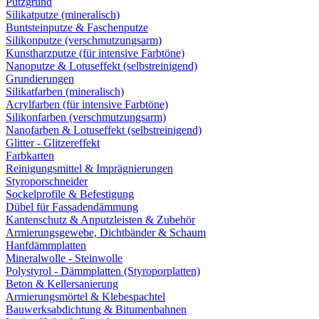
Putzgrund
Silikatputze (mineralisch)
Buntsteinputze & Faschenputze
Silikonputze (verschmutzungsarm)
Kunstharzputze (für intensive Farbtöne)
Nanoputze & Lotuseffekt (selbstreinigend)
Grundierungen
Silikatfarben (mineralisch)
Acrylfarben (für intensive Farbtöne)
Silikonfarben (verschmutzungsarm)
Nanofarben & Lotuseffekt (selbstreinigend)
Glitter - Glitzereffekt
Farbkarten
Reinigungsmittel & Imprägnierungen
Styroporschneider
Sockelprofile & Befestigung
Dübel für Fassadendämmung
Kantenschutz & Anputzleisten & Zubehör
Armierungsgewebe, Dichtbänder & Schaum
Hanfdämmplatten
Mineralwolle - Steinwolle
Polystyrol - Dämmplatten (Styroporplatten)
Beton & Kellersanierung
Armierungsmörtel & Klebespachtel
Bauwerksabdichtung & Bitumenbahnen