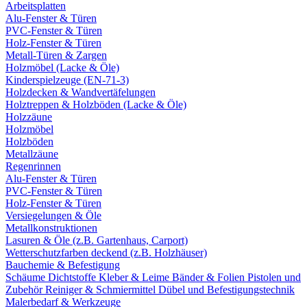
Arbeitsplatten
Alu-Fenster & Türen
PVC-Fenster & Türen
Holz-Fenster & Türen
Metall-Türen & Zargen
Holzmöbel (Lacke & Öle)
Kinderspielzeuge (EN-71-3)
Holzdecken & Wandvertäfelungen
Holztreppen & Holzböden (Lacke & Öle)
Holzzäune
Holzmöbel
Holzböden
Metallzäune
Regenrinnen
Alu-Fenster & Türen
PVC-Fenster & Türen
Holz-Fenster & Türen
Versiegelungen & Öle
Metallkonstruktionen
Lasuren & Öle (z.B. Gartenhaus, Carport)
Wetterschutzfarben deckend (z.B. Holzhäuser)
Bauchemie & Befestigung
Schäume
Dichtstoffe
Kleber & Leime
Bänder & Folien
Pistolen und
Zubehör
Reiniger & Schmiermittel
Dübel und Befestigungstechnik
Malerbedarf & Werkzeuge