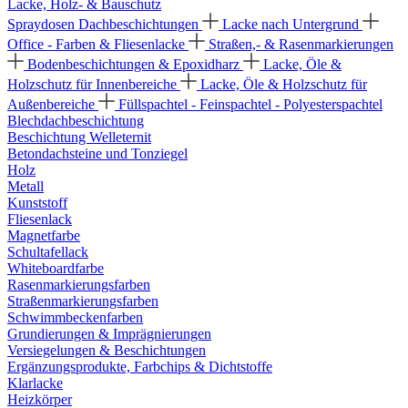
Lacke, Holz- & Bauschutz
Spraydosen
Dachbeschichtungen
Lacke nach Untergrund
Office - Farben & Fliesenlacke
Straßen,- & Rasenmarkierungen
Bodenbeschichtungen & Epoxidharz
Lacke, Öle &
Holzschutz für Innenbereiche
Lacke, Öle & Holzschutz für
Außenbereiche
Füllspachtel - Feinspachtel - Polyesterspachtel
Blechdachbeschichtung
Beschichtung Welleternit
Betondachsteine und Tonziegel
Holz
Metall
Kunststoff
Fliesenlack
Magnetfarbe
Schultafellack
Whiteboardfarbe
Rasenmarkierungsfarben
Straßenmarkierungsfarben
Schwimmbeckenfarben
Grundierungen & Imprägnierungen
Versiegelungen & Beschichtungen
Ergänzungsprodukte, Farbchips & Dichtstoffe
Klarlacke
Heizkörper