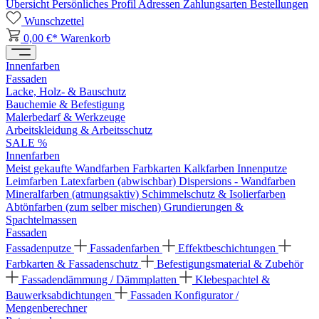
Übersicht
Persönliches Profil
Adressen
Zahlungsarten
Bestellungen
Wunschzettel
0,00 €*
Warenkorb
Innenfarben
Fassaden
Lacke, Holz- & Bauschutz
Bauchemie & Befestigung
Malerbedarf & Werkzeuge
Arbeitskleidung & Arbeitsschutz
SALE %
Innenfarben
Meist gekaufte Wandfarben
Farbkarten
Kalkfarben
Innenputze
Leimfarben
Latexfarben (abwischbar)
Dispersions - Wandfarben
Mineralfarben (atmungsaktiv)
Schimmelschutz & Isolierfarben
Abtönfarben (zum selber mischen)
Grundierungen &
Spachtelmassen
Fassaden
Fassadenputze
Fassadenfarben
Effektbeschichtungen
Farbkarten & Fassadenschutz
Befestigungsmaterial & Zubehör
Fassadendämmung / Dämmplatten
Klebespachtel &
Bauwerksabdichtungen
Fassaden Konfigurator /
Mengenberechner