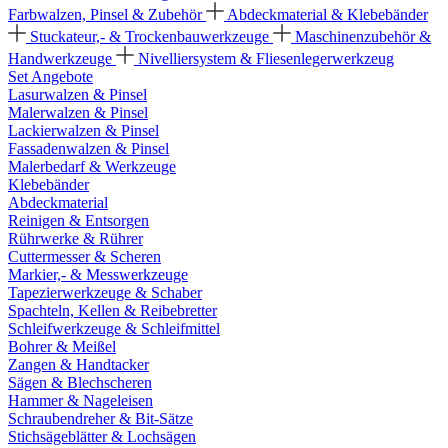
Farbwalzen, Pinsel & Zubehör
Abdeckmaterial & Klebebänder
Stuckateur,- & Trockenbauwerkzeuge
Maschinenzubehör &
Handwerkzeuge
Nivelliersystem & Fliesenlegerwerkzeug
Set Angebote
Lasurwalzen & Pinsel
Malerwalzen & Pinsel
Lackierwalzen & Pinsel
Fassadenwalzen & Pinsel
Malerbedarf & Werkzeuge
Klebebänder
Abdeckmaterial
Reinigen & Entsorgen
Rührwerke & Rührer
Cuttermesser & Scheren
Markier,- & Messwerkzeuge
Tapezierwerkzeuge & Schaber
Spachteln, Kellen & Reibebretter
Schleifwerkzeuge & Schleifmittel
Bohrer & Meißel
Zangen & Handtacker
Sägen & Blechscheren
Hammer & Nageleisen
Schraubendreher & Bit-Sätze
Stichsägeblätter & Lochsägen