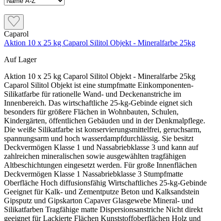
Caparol
Aktion 10 x 25 kg Caparol Silitol Objekt - Mineralfarbe 25kg
Auf Lager
Aktion 10 x 25 kg Caparol Silitol Objekt - Mineralfarbe 25kg Caparol Silitol Objekt ist eine stumpfmatte Einkomponenten-Silikatfarbe für rationelle Wand- und Deckenanstriche im Innenbereich. Das wirtschaftliche 25-kg-Gebinde eignet sich besonders für größere Flächen in Wohnbauten, Schulen, Kindergärten, öffentlichen Gebäuden und in der Denkmalpflege. Die weiße Silikatfarbe ist konservierungsmittelfrei, geruchsarm, spannungsarm und hoch wasserdampfdurchlässig. Sie besitzt Deckvermögen Klasse 1 und Nassabriebklasse 3 und kann auf zahlreichen mineralischen sowie ausgewählten tragfähigen Altbeschichtungen eingesetzt werden. Für große Innenflächen Deckvermögen Klasse 1 Nassabriebklasse 3 Stumpfmatte Oberfläche Hoch diffusionsfähig Wirtschaftliches 25-kg-Gebinde Geeignet für Kalk- und Zementputze Beton und Kalksandstein Gipsputz und Gipskarton Capaver Glasgewebe Mineral- und Silikatfarben Tragfähige matte Dispersionsanstriche Nicht direkt geeignet für Lackierte Flächen Kunststoffoberflächen Holz und Holzwerkstoffe Feuchte oder nicht tragfähige Flächen Salzbelastete Flächen ohne Spezialaufbau Ungeprüfte glänzende Altbeschichtungen Silitol Objekt, Bio oder LithoSil? Silitol Objekt ist die rationelle Wahl für größere Innenflächen und wird ausschließlich im wirtschaftlichen 25-kg-Gebinde angeboten. Silitol Bio ist interessant, wenn zusätzliche Produktmerkmale wie das Österreichische Umweltzeichen oder die Eignung für Lebensmittelbereiche entscheidend sind. Für stärker beanspruchte und häufiger zu reinigende Flächen bietet LithoSil mit Nassabriebklasse 2 die höhere Reinigungsbeständigkeit. Was macht Silitol Objekt besonders? Hohe Flächenleistung Das hohe Deckvermögen und das große Gebinde machen Silitol Objekt besonders für Wohnanlagen, Neubauten und größere Objektflächen interessant. Hoch diffusionsfähig Mit einem sd-Wert unter 0,03 m bleibt der Feuchtigkeitsaustausch geeigneter mineralischer Wand- und Deckenaufbauten weitgehend erhalten. Natürliche Alkalität Die natürliche Alkalität des Bindemittels behindert die Vermehrung beziehungsweise das Wachstum von Bakterien und Pilzen. Eine bestehende Schimmelursache wird dadurch jedoch nicht behoben. Passt Silitol Objekt zu deinem Projekt? Das Produkt passt, wenn … größere Wand- oder Deckenflächen gestrichen werden eine stumpfmatte Silikat-Innenfarbe gesucht wird Nassabriebklasse 3 für die Nutzung ausreicht der Wandaufbau diffusionsoffen bleiben soll ein 25-kg-Großgebinde sinnvoll verarbeitet werden kann Besser ein anderes Produkt wählen, wenn … eine höhere Reinigungsbeständigkeit benötigt wird regelmäßig stark feucht gereinigt werden muss nur eine kleine Fläche gestrichen wird ein kleineres Gebinde benötigt wird auf Lack, Kunststoff oder Holz gearbeitet wird Mineralische Untergründe vorbereiten Sinternde oder mehlende Flächen Sinterhaut sowie mehlende oder wischende Bestandteile mechanisch entfernen oder mit Histolith Fluat behandeln und anschließend gründlich mit Wasser nachwaschen. Stark saugende Flächen Stark saugende mineralische Untergründe mit CaPriSil Fassaden Grund unverdünnt oder mit Histolith Silikat-Fixativ vorbereiten. Histolith Silikat-Fixativ wird je nach Saugfähigkeit unverdünnt oder bis 1 : 1 mit Wasser verdünnt eingesetzt. Neue Kalk- und Zementputze Neue Putze der Klassen CS II bis CS IV normalerweise zwei bis vier Wochen ungestrichen stehen und ausreichend abbinden lassen. Nachputzstellen vollständig austrocknen lassen, mit Histolith Fluat behandeln und mit Wasser nachwaschen. Beton, Gipsputz und Gipskarton Beton Betonflächen abbürsten und entstauben. Zementschlämme, Schalöl, Fett und Wachs vollständig entfernen. Ausbrüche und Fehlstellen vor dem Anstrich mit einer geeigneten Zementspachtelmasse ausbessern. Gipsputz und Gipsbauplatten Gipsputz und saugende Gipsbauplatten mit Security Primer Roll-On oder Primalon Tiefgrund LF grundieren. Eine vorhandene Sinterhaut auf Gipsputz vorher abschleifen und den Schleifstaub vollständig entfernen. Gipskartonplatten Spachtelgrate abschleifen und die Fläche mit Security Primer Roll-On oder Primalon Tiefgrund LF grundieren. Platten mit wasserlöslichen oder verfärbenden Inhaltsstoffen benötigen eine absperrende Grundbeschichtung mit Primalon Filtergrund fein. Altanstriche und besondere Untergründe Mineral- und Silikatfarben Fest haftende mineralische Altanstriche trocken oder nass reinigen. Nicht tragfähige Schichten vollständig abschleifen oder abschaben. Matte Dispersionsanstriche Tragfähige, matte Dispersionsanstriche und Kunstharzputz-Beschichtungen sorgfältig reinigen und auf ausreichende Haftung prüfen. Glänzende, dichte oder unbekannte Altbeschichtungen zunächst durch eine Probefläche beurteilen. Lehmputz Lehmputz reinigen und mit CaPriSil Fassaden Grund unverdünnt oder Histolith Silikat-Fixativ grundieren. Vor der Gesamtbeschichtung eine Probefläche anlegen und auf mögliche Braunverfärbungen kontrollieren. Problemstellen richtig behandeln Leimfarben Alte Leimfarbenanstriche vollständig abwaschen. Nach ausreichender Trocknung mit Security Primer Roll-On grundieren. Schimmelbefall Schimmelbelag fachgerecht entfernen und die Fläche mit Capatox unverdünnt behandeln. Vollständig trocknen lassen und die Feuchteursache dauerhaft beheben. Salzausblühungen Salze trocken abbürsten und mit Primalon Tiefgrund TB grundieren. Eine dauerhaft sichere Haftung oder Unterbindung erneut auftretender Salze kann nicht garantiert werden. Acryl- und andere Dichtmassen: Auf Dichtstoffen können Risse, Verfärbungen oder Haftungsprobleme entstehen. Vor dem Anstrich der Gesamtfläche deshalb immer eine Probebeschichtung auf dem tatsächlich verwendeten Dichtstoff durchführen. Der richtige Beschichtungsaufbau 1. Untergrund vorbereiten Die Fläche muss fest, trocken, tragfähig und frei von Staub, Schmutz sowie trennenden Substanzen sein. 2. Zwischenanstrich Silitol Objekt idealerweise mit etwa 5 %, maximal jedoch mit 10 % sauberem Wasser verdünnen und gleichmäßig auftragen. 3. Schlussanstrich Nach mindestens zwölf Stunden einen gleichmäßigen Schlussanstrich ausführen. Auch dieser darf mit maximal 10 % Wasser verdünnt werden. Zusammenhängende Flächen immer nass in nass und ohne längere Unterbrechung bearbeiten. Silitol Objekt nicht mit anderen Farben oder Grundierungen vermischen, da dadurch die vorgesehenen Eigenschaften verändert werden können. Verbrauch und Reichweite Verbrauch je Anstrich Ca. 150–200 g/m². Der tatsächliche Bedarf hängt von Saugfähigkeit, Struktur und Auftragsverfahren ab. Ein Anstrich Ein 25-kg-Gebinde reicht rechnerisch für ungefähr 125–166 m². Zwei Anstriche Bei Zwischen- und Schlussanstrich reicht ein 25-kg-Gebinde rechnerisch für ungefähr 62–83 m² fertige Fläche. Die Reichweiten sind theoretische Richtwerte ohne Materialverluste. Saugfähigkeit, Untergrundstruktur, Werkzeug und notwendige Schichtdi