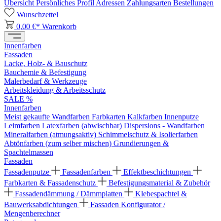
Übersicht
Persönliches Profil
Adressen
Zahlungsarten
Bestellungen
Wunschzettel
0,00 €*
Warenkorb
Innenfarben
Fassaden
Lacke, Holz- & Bauschutz
Bauchemie & Befestigung
Malerbedarf & Werkzeuge
Arbeitskleidung & Arbeitsschutz
SALE %
Innenfarben
Meist gekaufte Wandfarben
Farbkarten
Kalkfarben
Innenputze
Leimfarben
Latexfarben (abwischbar)
Dispersions - Wandfarben
Mineralfarben (atmungsaktiv)
Schimmelschutz & Isolierfarben
Abtönfarben (zum selber mischen)
Grundierungen &
Spachtelmassen
Fassaden
Fassadenputze
Fassadenfarben
Effektbeschichtungen
Farbkarten & Fassadenschutz
Befestigungsmaterial & Zubehör
Fassadendämmung / Dämmplatten
Klebespachtel &
Bauwerksabdichtungen
Fassaden Konfigurator /
Mengenberechner