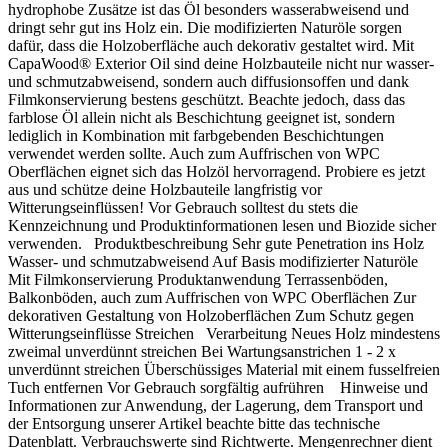
hydrophobe Zusätze ist das Öl besonders wasserabweisend und
dringt sehr gut ins Holz ein. Die modifizierten Naturöle sorgen
dafür, dass die Holzoberfläche auch dekorativ gestaltet wird. Mit
CapaWood® Exterior Oil sind deine Holzbauteile nicht nur wasser-
und schmutzabweisend, sondern auch diffusionsoffen und dank
Filmkonservierung bestens geschützt. Beachte jedoch, dass das
farblose Öl allein nicht als Beschichtung geeignet ist, sondern
lediglich in Kombination mit farbgebenden Beschichtungen
verwendet werden sollte. Auch zum Auffrischen von WPC
Oberflächen eignet sich das Holzöl hervorragend. Probiere es jetzt
aus und schütze deine Holzbauteile langfristig vor
Witterungseinflüssen! Vor Gebrauch solltest du stets die
Kennzeichnung und Produktinformationen lesen und Biozide sicher
verwenden. Produktbeschreibung Sehr gute Penetration ins Holz
Wasser- und schmutzabweisend Auf Basis modifizierter Naturöle
Mit Filmkonservierung Produktanwendung Terrassenböden,
Balkonböden, auch zum Auffrischen von WPC Oberflächen Zur
dekorativen Gestaltung von Holzoberflächen Zum Schutz gegen
Witterungseinflüsse Streichen Verarbeitung Neues Holz mindestens
zweimal unverdünnt streichen Bei Wartungsanstrichen 1 - 2 x
unverdünnt streichen Überschüssiges Material mit einem fusselfreien
Tuch entfernen Vor Gebrauch sorgfältig aufrühren Hinweise und
Informationen zur Anwendung, der Lagerung, dem Transport und
der Entsorgung unserer Artikel beachte bitte das technische
Datenblatt. Verbrauchswerte sind Richtwerte. Mengenrechner dient