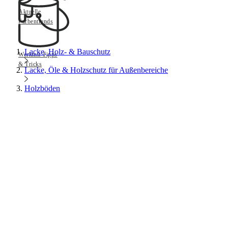
Aktuelle
Farbentrends
Lacke, Holz- & Bauschutz
Werkmit Tipps
& Tricks
Lacke, Öle & Holzschutz für Außenbereiche
Holzböden