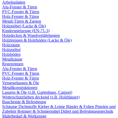
Arbeitsplatten
Alu-Fenster & Türen
PVC-Fenster & Türen
Holz-Fenster & Türen
Metall-Türen & Zargen
Holzmöbel (Lacke & Öle)
Kinderspielzeuge (EN-71-3)
Holzdecken & Wandvertäfelungen
Holztreppen & Holzböden (Lacke & Öle)
Holzzäune
Holzmöbel
Holzböden
Metallzäune
Regenrinnen
Alu-Fenster & Türen
PVC-Fenster & Türen
Holz-Fenster & Türen
Versiegelungen & Öle
Metallkonstruktionen
Lasuren & Öle (z.B. Gartenhaus, Carport)
Wetterschutzfarben deckend (z.B. Holzhäuser)
Bauchemie & Befestigung
Schäume
Dichtstoffe
Kleber & Leime
Bänder & Folien
Pistolen und
Zubehör
Reiniger & Schmiermittel
Dübel und Befestigungstechnik
Malerbedarf & Werkzeuge