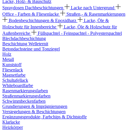
Lacke, Holz- & Bauschutz
Spraydosen
Dachbeschichtungen
Lacke nach Untergrund
Office - Farben & Fliesenlacke
Straßen,- & Rasenmarkierungen
Bodenbeschichtungen & Epoxidharz
Lacke, Öle &
Holzschutz für Innenbereiche
Lacke, Öle & Holzschutz für
Außenbereiche
Füllspachtel - Feinspachtel - Polyesterspachtel
Blechdachbeschichtung
Beschichtung Welleternit
Betondachsteine und Tonziegel
Holz
Metall
Kunststoff
Fliesenlack
Magnetfarbe
Schultafellack
Whiteboardfarbe
Rasenmarkierungsfarben
Straßenmarkierungsfarben
Schwimmbeckenfarben
Grundierungen & Imprägnierungen
Versiegelungen & Beschichtungen
Ergänzungsprodukte, Farbchips & Dichtstoffe
Klarlacke
Heizkörper