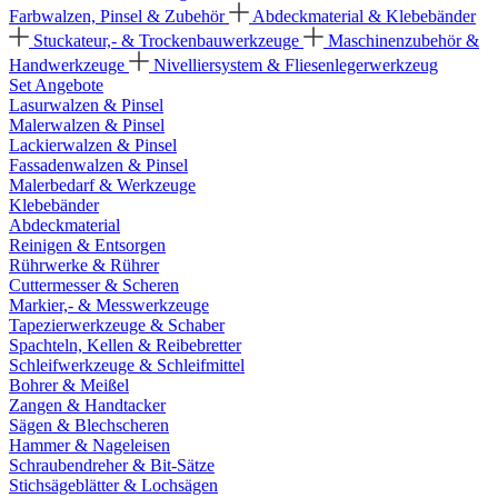
Farbwalzen, Pinsel & Zubehör
Abdeckmaterial & Klebebänder
Stuckateur,- & Trockenbauwerkzeuge
Maschinenzubehör &
Handwerkzeuge
Nivelliersystem & Fliesenlegerwerkzeug
Set Angebote
Lasurwalzen & Pinsel
Malerwalzen & Pinsel
Lackierwalzen & Pinsel
Fassadenwalzen & Pinsel
Malerbedarf & Werkzeuge
Klebebänder
Abdeckmaterial
Reinigen & Entsorgen
Rührwerke & Rührer
Cuttermesser & Scheren
Markier,- & Messwerkzeuge
Tapezierwerkzeuge & Schaber
Spachteln, Kellen & Reibebretter
Schleifwerkzeuge & Schleifmittel
Bohrer & Meißel
Zangen & Handtacker
Sägen & Blechscheren
Hammer & Nageleisen
Schraubendreher & Bit-Sätze
Stichsägeblätter & Lochsägen