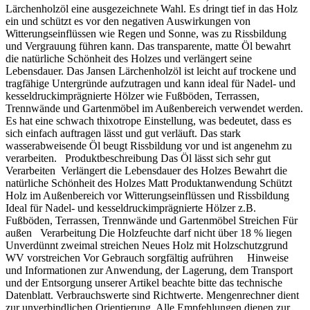
Lärchenholzöl eine ausgezeichnete Wahl. Es dringt tief in das Holz
ein und schützt es vor den negativen Auswirkungen von
Witterungseinflüssen wie Regen und Sonne, was zu Rissbildung
und Vergrauung führen kann. Das transparente, matte Öl bewahrt
die natürliche Schönheit des Holzes und verlängert seine
Lebensdauer. Das Jansen Lärchenholzöl ist leicht auf trockene und
tragfähige Untergründe aufzutragen und kann ideal für Nadel- und
kesseldruckimprägnierte Hölzer wie Fußböden, Terrassen,
Trennwände und Gartenmöbel im Außenbereich verwendet werden.
Es hat eine schwach thixotrope Einstellung, was bedeutet, dass es
sich einfach auftragen lässt und gut verläuft. Das stark
wasserabweisende Öl beugt Rissbildung vor und ist angenehm zu
verarbeiten. Produktbeschreibung Das Öl lässt sich sehr gut
Verarbeiten Verlängert die Lebensdauer des Holzes Bewahrt die
natürliche Schönheit des Holzes Matt Produktanwendung Schützt
Holz im Außenbereich vor Witterungseinflüssen und Rissbildung
Ideal für Nadel- und kesseldruckimprägnierte Hölzer z.B.
Fußböden, Terrassen, Trennwände und Gartenmöbel Streichen Für
außen Verarbeitung Die Holzfeuchte darf nicht über 18 % liegen
Unverdünnt zweimal streichen Neues Holz mit Holzschutzgrund
WV vorstreichen Vor Gebrauch sorgfältig aufrühren Hinweise
und Informationen zur Anwendung, der Lagerung, dem Transport
und der Entsorgung unserer Artikel beachte bitte das technische
Datenblatt. Verbrauchswerte sind Richtwerte. Mengenrechner dient
zur unverbindlichen Orientierung. Alle Empfehlungen dienen zur