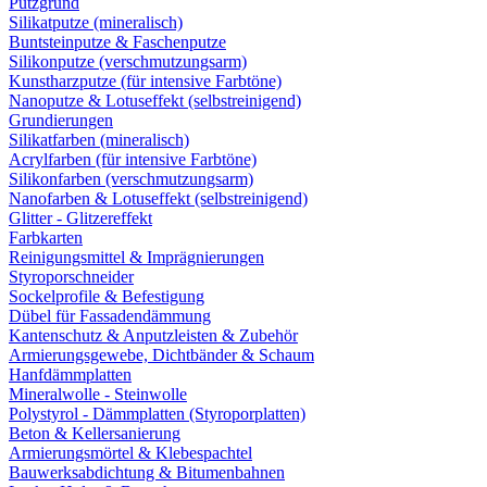
Putzgrund
Silikatputze (mineralisch)
Buntsteinputze & Faschenputze
Silikonputze (verschmutzungsarm)
Kunstharzputze (für intensive Farbtöne)
Nanoputze & Lotuseffekt (selbstreinigend)
Grundierungen
Silikatfarben (mineralisch)
Acrylfarben (für intensive Farbtöne)
Silikonfarben (verschmutzungsarm)
Nanofarben & Lotuseffekt (selbstreinigend)
Glitter - Glitzereffekt
Farbkarten
Reinigungsmittel & Imprägnierungen
Styroporschneider
Sockelprofile & Befestigung
Dübel für Fassadendämmung
Kantenschutz & Anputzleisten & Zubehör
Armierungsgewebe, Dichtbänder & Schaum
Hanfdämmplatten
Mineralwolle - Steinwolle
Polystyrol - Dämmplatten (Styroporplatten)
Beton & Kellersanierung
Armierungsmörtel & Klebespachtel
Bauwerksabdichtung & Bitumenbahnen