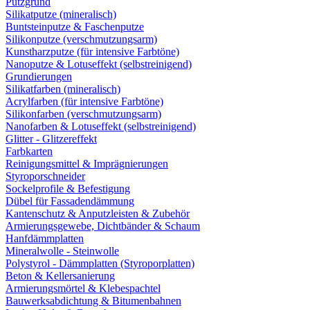
Putzgrund
Silikatputze (mineralisch)
Buntsteinputze & Faschenputze
Silikonputze (verschmutzungsarm)
Kunstharzputze (für intensive Farbtöne)
Nanoputze & Lotuseffekt (selbstreinigend)
Grundierungen
Silikatfarben (mineralisch)
Acrylfarben (für intensive Farbtöne)
Silikonfarben (verschmutzungsarm)
Nanofarben & Lotuseffekt (selbstreinigend)
Glitter - Glitzereffekt
Farbkarten
Reinigungsmittel & Imprägnierungen
Styroporschneider
Sockelprofile & Befestigung
Dübel für Fassadendämmung
Kantenschutz & Anputzleisten & Zubehör
Armierungsgewebe, Dichtbänder & Schaum
Hanfdämmplatten
Mineralwolle - Steinwolle
Polystyrol - Dämmplatten (Styroporplatten)
Beton & Kellersanierung
Armierungsmörtel & Klebespachtel
Bauwerksabdichtung & Bitumenbahnen