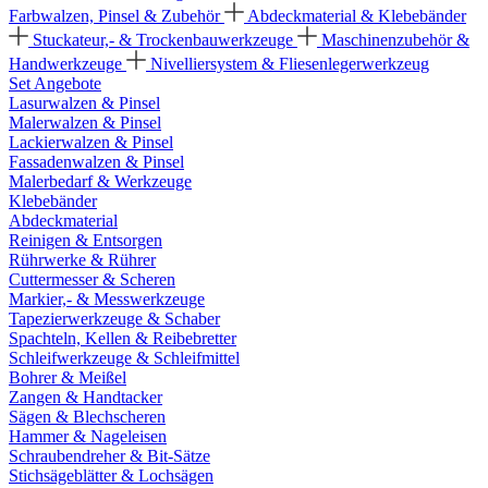
Farbwalzen, Pinsel & Zubehör
Abdeckmaterial & Klebebänder
Stuckateur,- & Trockenbauwerkzeuge
Maschinenzubehör &
Handwerkzeuge
Nivelliersystem & Fliesenlegerwerkzeug
Set Angebote
Lasurwalzen & Pinsel
Malerwalzen & Pinsel
Lackierwalzen & Pinsel
Fassadenwalzen & Pinsel
Malerbedarf & Werkzeuge
Klebebänder
Abdeckmaterial
Reinigen & Entsorgen
Rührwerke & Rührer
Cuttermesser & Scheren
Markier,- & Messwerkzeuge
Tapezierwerkzeuge & Schaber
Spachteln, Kellen & Reibebretter
Schleifwerkzeuge & Schleifmittel
Bohrer & Meißel
Zangen & Handtacker
Sägen & Blechscheren
Hammer & Nageleisen
Schraubendreher & Bit-Sätze
Stichsägeblätter & Lochsägen