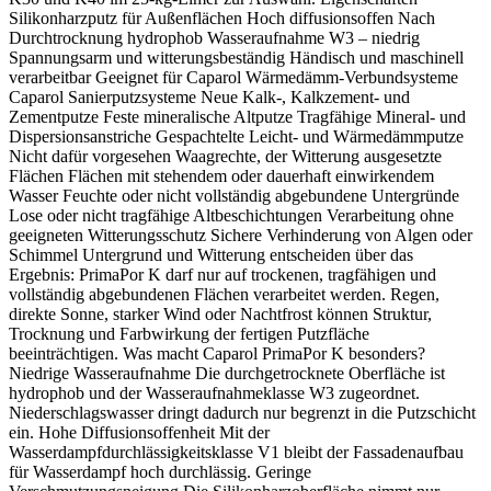
Silikonharzputz für Außenflächen Hoch diffusionsoffen Nach
Durchtrocknung hydrophob Wasseraufnahme W3 – niedrig
Spannungsarm und witterungsbeständig Händisch und maschinell
verarbeitbar Geeignet für Caparol Wärmedämm-Verbundsysteme
Caparol Sanierputzsysteme Neue Kalk-, Kalkzement- und
Zementputze Feste mineralische Altputze Tragfähige Mineral- und
Dispersionsanstriche Gespachtelte Leicht- und Wärmedämmputze
Nicht dafür vorgesehen Waagrechte, der Witterung ausgesetzte
Flächen Flächen mit stehendem oder dauerhaft einwirkendem
Wasser Feuchte oder nicht vollständig abgebundene Untergründe
Lose oder nicht tragfähige Altbeschichtungen Verarbeitung ohne
geeigneten Witterungsschutz Sichere Verhinderung von Algen oder
Schimmel Untergrund und Witterung entscheiden über das
Ergebnis: PrimaPor K darf nur auf trockenen, tragfähigen und
vollständig abgebundenen Flächen verarbeitet werden. Regen,
direkte Sonne, starker Wind oder Nachtfrost können Struktur,
Trocknung und Farbwirkung der fertigen Putzfläche
beeinträchtigen. Was macht Caparol PrimaPor K besonders?
Niedrige Wasseraufnahme Die durchgetrocknete Oberfläche ist
hydrophob und der Wasseraufnahmeklasse W3 zugeordnet.
Niederschlagswasser dringt dadurch nur begrenzt in die Putzschicht
ein. Hohe Diffusionsoffenheit Mit der
Wasserdampfdurchlässigkeitsklasse V1 bleibt der Fassadenaufbau
für Wasserdampf hoch durchlässig. Geringe