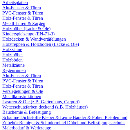
Arbeitsplatten
Alu-Fenster & Türen
PVC-Fenster & Türen
Holz-Fenster & Türen
Metall-Türen & Zargen
Holzmöbel (Lacke & Öle)
Kinderspielzeuge (EN-71-3)
Holzdecken & Wandvertäfelungen
Holztreppen & Holzböden (Lacke & Öle)
Holzzäune
Holzmöbel
Holzböden
Metallzäune
Regenrinnen
Alu-Fenster & Türen
PVC-Fenster & Türen
Holz-Fenster & Türen
Versiegelungen & Öle
Metallkonstruktionen
Lasuren & Öle (z.B. Gartenhaus, Carport)
Wetterschutzfarben deckend (z.B. Holzhäuser)
Bauchemie & Befestigung
Schäume
Dichtstoffe
Kleber & Leime
Bänder & Folien
Pistolen und
Zubehör
Reiniger & Schmiermittel
Dübel und Befestigungstechnik
Malerbedarf & Werkzeuge