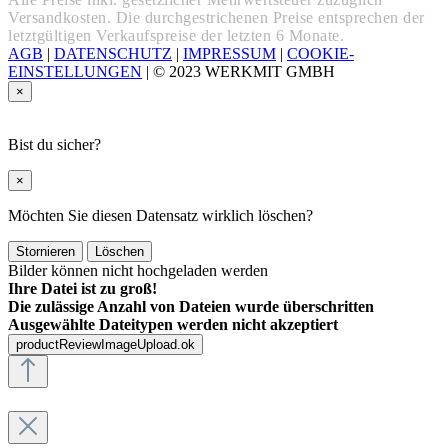
Versandkosten. Die durchgestrichenen Preise entsprechen der
letztgültigen Verkaufspreise der letzten 6 Monate.
AGB
|
DATENSCHUTZ
|
IMPRESSUM
|
COOKIE-
EINSTELLUNGEN
|
© 2023 WERKMIT GMBH
×
Bist du sicher?
×
Möchten Sie diesen Datensatz wirklich löschen?
Stornieren
Löschen
Bilder können nicht hochgeladen werden
Ihre Datei ist zu groß!
Die zulässige Anzahl von Dateien wurde überschritten
Ausgewählte Dateitypen werden nicht akzeptiert
productReviewImageUpload.ok