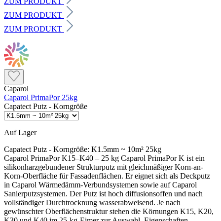
ZUM PRODUKT
ZUM PRODUKT
ZUM PRODUKT
Caparol
Caparol PrimaPor 25kg
Capatect Putz - Korngröße
Auf Lager
Capatect Putz - Korngröße:
K1.5mm ~ 10m² 25kg
Caparol PrimaPor K15–K40 – 25 kg Caparol PrimaPor K ist ein
silikonharzgebundener Strukturputz mit gleichmäßiger Korn-an-
Korn-Oberfläche für Fassadenflächen. Er eignet sich als Deckputz
in Caparol Wärmedämm-Verbundsystemen sowie auf Caparol
Sanierputzsystemen. Der Putz ist hoch diffusionsoffen und nach
vollständiger Durchtrocknung wasserabweisend. Je nach
gewünschter Oberflächenstruktur stehen die Körnungen K15, K20,
K30 und K40 im 25-kg-Eimer zur Auswahl. Eigenschaften