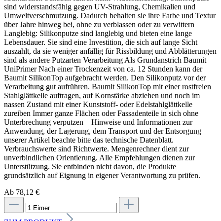
sind widerstandsfähig gegen UV-Strahlung, Chemikalien und
Umweltverschmutzung. Dadurch behalten sie ihre Farbe und Textur
über Jahre hinweg bei, ohne zu verblassen oder zu verwittern
Langlebig: Silikonputze sind langlebig und bieten eine lange
Lebensdauer. Sie sind eine Investition, die sich auf lange Sicht
auszahlt, da sie weniger anfällig für Rissbildung und Abblätterungen
sind als andere Putzarten Verarbeitung Als Grundanstrich Baumit
UniPrimer Nach einer Trockenzeit von ca. 12 Stunden kann der
Baumit SilikonTop aufgebracht werden. Den Silikonputz vor der
Verarbeitung gut aufrühren. Baumit SilikonTop mit einer rostfreien
Stahlglättkelle auftragen, auf Kornstärke abziehen und noch im
nassen Zustand mit einer Kunststoff- oder Edelstahlglättkelle
zureiben Immer ganze Flächen oder Fassadenteile in sich ohne
Unterbrechung verputzen Hinweise und Informationen zur
Anwendung, der Lagerung, dem Transport und der Entsorgung
unserer Artikel beachte bitte das technische Datenblatt.
Verbrauchswerte sind Richtwerte. Mengenrechner dient zur
unverbindlichen Orientierung. Alle Empfehlungen dienen zur
Unterstützung. Sie entbinden nicht davon, die Produkte
grundsätzlich auf Eignung in eigener Verantwortung zu prüfen.
Ab 78,12 €