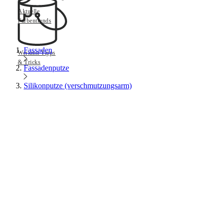
Aktuelle
Farbentrends
Fassaden
Werkmit Tipps
& Tricks
Fassadenputze
Silikonputze (verschmutzungsarm)