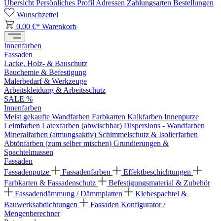
Übersicht
Persönliches Profil
Adressen
Zahlungsarten
Bestellungen
Wunschzettel
0,00 €*
Warenkorb
Innenfarben
Fassaden
Lacke, Holz- & Bauschutz
Bauchemie & Befestigung
Malerbedarf & Werkzeuge
Arbeitskleidung & Arbeitsschutz
SALE %
Innenfarben
Meist gekaufte Wandfarben
Farbkarten
Kalkfarben
Innenputze
Leimfarben
Latexfarben (abwischbar)
Dispersions - Wandfarben
Mineralfarben (atmungsaktiv)
Schimmelschutz & Isolierfarben
Abtönfarben (zum selber mischen)
Grundierungen &
Spachtelmassen
Fassaden
Fassadenputze
Fassadenfarben
Effektbeschichtungen
Farbkarten & Fassadenschutz
Befestigungsmaterial & Zubehör
Fassadendämmung / Dämmplatten
Klebespachtel &
Bauwerksabdichtungen
Fassaden Konfigurator /
Mengenberechner