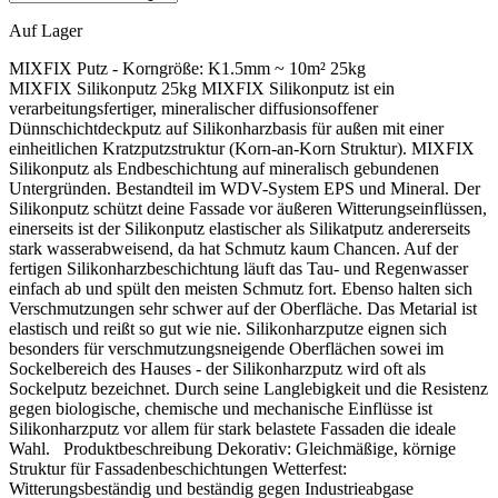
Auf Lager
MIXFIX Putz - Korngröße:
K1.5mm ~ 10m² 25kg
MIXFIX Silikonputz 25kg MIXFIX Silikonputz ist ein
verarbeitungsfertiger, mineralischer diffusionsoffener
Dünnschichtdeckputz auf Silikonharzbasis für außen mit einer
einheitlichen Kratzputzstruktur (Korn-an-Korn Struktur). MIXFIX
Silikonputz als Endbeschichtung auf mineralisch gebundenen
Untergründen. Bestandteil im WDV-System EPS und Mineral. Der
Silikonputz schützt deine Fassade vor äußeren Witterungseinflüssen,
einerseits ist der Silikonputz elastischer als Silikatputz andererseits
stark wasserabweisend, da hat Schmutz kaum Chancen. Auf der
fertigen Silikonharzbeschichtung läuft das Tau- und Regenwasser
einfach ab und spült den meisten Schmutz fort. Ebenso halten sich
Verschmutzungen sehr schwer auf der Oberfläche. Das Metarial ist
elastisch und reißt so gut wie nie. Silikonharzputze eignen sich
besonders für verschmutzungsneigende Oberflächen sowei im
Sockelbereich des Hauses - der Silikonharzputz wird oft als
Sockelputz bezeichnet. Durch seine Langlebigkeit und die Resistenz
gegen biologische, chemische und mechanische Einflüsse ist
Silikonharzputz vor allem für stark belastete Fassaden die ideale
Wahl. Produktbeschreibung Dekorativ: Gleichmäßige, körnige
Struktur für Fassadenbeschichtungen Wetterfest:
Witterungsbeständig und beständig gegen Industrieabgase