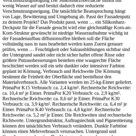
Verschmutzungsneigung Die Silikonharzoberfläche nimmt nur
wenig Wasser auf und besitzt dadurch eine reduzierte
Verschmutzungsneigung. Die tatsächliche Beanspruchung hängt
von Lage, Bewitterung und Umgebung ab. Passt der Fassadenputz
zu deinem Projekt? Das Produkt passt, wenn … ein Silikonharz-
Deckputz für die Fassade gesucht wird eine gleichmäßige Korn-an-
Korn-Struktur gewünscht ist niedrige Wasseraufnahme wichtig ist
der Fassadenaufbau diffusionsoffen bleiben soll die Fläche
vollständig nass in nass bearbeitet werden kann Zuerst genauer
prüfen, wenn … Feuchtigkeit oder Salzausblühungen sichtbar sind
der Untergrund sandet oder nicht sicher haftet offene Risse oder
größere Putzausbesserungen bestehen eine waagrechte Fläche
beschichtet werden soll ein sehr dunkler oder intensiver Farbton
geplant ist Körnung, Verbrauch und Reichweite Die Körnung
bestimmt die Feinheit der Oberfläche und beeinflusst den
Materialverbrauch. Alle Varianten werden im 25-kg-Eimer geliefert.
PrimaPor K15 Verbrauch: ca. 2,4 kg/m². Rechnerische Reichweite:
ca. 10,4 m² je Eimer. PrimaPor K20 Verbrauch: ca. 2,9 kg/m².
Rechnerische Reichweite: ca. 8,6 m² je Eimer. PrimaPor K30
Verbrauch: ca. 3,9 kg/m². Rechnerische Reichweite: ca. 6,4 m² je
Eimer. PrimaPor K40 Verbrauch: ca. 4,8 kg/m². Rechnerische
Reichweite: ca. 5,2 m² je Eimer. Die Reichweiten sind rechnerische
Richtwerte. Untergrundstruktur, Auftragstechnik und Pigmentierung
können den tatsächlichen Verbrauch verändern. Dunkle Farbtöne
können einen Mehrverbrauch verursachen. Untergrund und