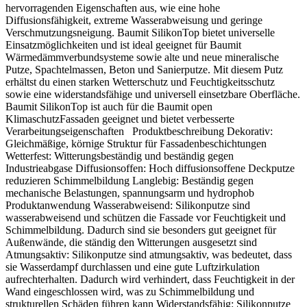
hervorragenden Eigenschaften aus, wie eine hohe
Diffusionsfähigkeit, extreme Wasserabweisung und geringe
Verschmutzungsneigung. Baumit SilikonTop bietet universelle
Einsatzmöglichkeiten und ist ideal geeignet für Baumit
Wärmedämmverbundsysteme sowie alte und neue mineralische
Putze, Spachtelmassen, Beton und Sanierputze. Mit diesem Putz
erhältst du einen starken Wetterschutz und Feuchtigkeitsschutz
sowie eine widerstandsfähige und universell einsetzbare Oberfläche.
Baumit SilikonTop ist auch für die Baumit open
KlimaschutzFassaden geeignet und bietet verbesserte
Verarbeitungseigenschaften Produktbeschreibung Dekorativ:
Gleichmäßige, körnige Struktur für Fassadenbeschichtungen
Wetterfest: Witterungsbeständig und beständig gegen
Industrieabgase Diffusionsoffen: Hoch diffusionsoffene Deckputze
reduzieren Schimmelbildung Langlebig: Beständig gegen
mechanische Belastungen, spannungsarm und hydrophob
Produktanwendung Wasserabweisend: Silikonputze sind
wasserabweisend und schützen die Fassade vor Feuchtigkeit und
Schimmelbildung. Dadurch sind sie besonders gut geeignet für
Außenwände, die ständig den Witterungen ausgesetzt sind
Atmungsaktiv: Silikonputze sind atmungsaktiv, was bedeutet, dass
sie Wasserdampf durchlassen und eine gute Luftzirkulation
aufrechterhalten. Dadurch wird verhindert, dass Feuchtigkeit in der
Wand eingeschlossen wird, was zu Schimmelbildung und
strukturellen Schäden führen kann Widerstandsfähig: Silikonputze