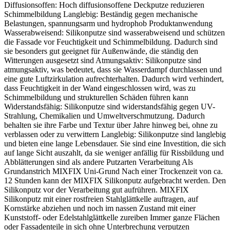
Diffusionsoffen: Hoch diffusionsoffene Deckputze reduzieren
Schimmelbildung Langlebig: Beständig gegen mechanische
Belastungen, spannungsarm und hydrophob Produktanwendung
Wasserabweisend: Silikonputze sind wasserabweisend und schützen
die Fassade vor Feuchtigkeit und Schimmelbildung. Dadurch sind
sie besonders gut geeignet für Außenwände, die ständig den
Witterungen ausgesetzt sind Atmungsaktiv: Silikonputze sind
atmungsaktiv, was bedeutet, dass sie Wasserdampf durchlassen und
eine gute Luftzirkulation aufrechterhalten. Dadurch wird verhindert,
dass Feuchtigkeit in der Wand eingeschlossen wird, was zu
Schimmelbildung und strukturellen Schäden führen kann
Widerstandsfähig: Silikonputze sind widerstandsfähig gegen UV-
Strahlung, Chemikalien und Umweltverschmutzung. Dadurch
behalten sie ihre Farbe und Textur über Jahre hinweg bei, ohne zu
verblassen oder zu verwittern Langlebig: Silikonputze sind langlebig
und bieten eine lange Lebensdauer. Sie sind eine Investition, die sich
auf lange Sicht auszahlt, da sie weniger anfällig für Rissbildung und
Abblätterungen sind als andere Putzarten Verarbeitung Als
Grundanstrich MIXFIX Uni-Grund Nach einer Trockenzeit von ca.
12 Stunden kann der MIXFIX Silikonputz aufgebracht werden. Den
Silikonputz vor der Verarbeitung gut aufrühren. MIXFIX
Silikonputz mit einer rostfreien Stahlglättkelle auftragen, auf
Kornstärke abziehen und noch im nassen Zustand mit einer
Kunststoff- oder Edelstahlglättkelle zureiben Immer ganze Flächen
oder Fassadenteile in sich ohne Unterbrechung verputzen