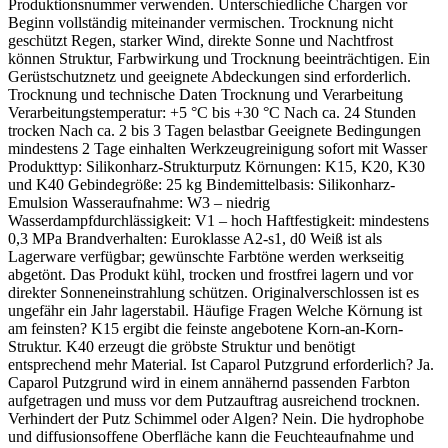
Produktionsnummer verwenden. Unterschiedliche Chargen vor
Beginn vollständig miteinander vermischen. Trocknung nicht
geschützt Regen, starker Wind, direkte Sonne und Nachtfrost
können Struktur, Farbwirkung und Trocknung beeinträchtigen. Ein
Gerüstschutznetz und geeignete Abdeckungen sind erforderlich.
Trocknung und technische Daten Trocknung und Verarbeitung
Verarbeitungstemperatur: +5 °C bis +30 °C Nach ca. 24 Stunden
trocken Nach ca. 2 bis 3 Tagen belastbar Geeignete Bedingungen
mindestens 2 Tage einhalten Werkzeugreinigung sofort mit Wasser
Produkttyp: Silikonharz-Strukturputz Körnungen: K15, K20, K30
und K40 Gebindegröße: 25 kg Bindemittelbasis: Silikonharz-
Emulsion Wasseraufnahme: W3 – niedrig
Wasserdampfdurchlässigkeit: V1 – hoch Haftfestigkeit: mindestens
0,3 MPa Brandverhalten: Euroklasse A2-s1, d0 Weiß ist als
Lagerware verfügbar; gewünschte Farbtöne werden werkseitig
abgetönt. Das Produkt kühl, trocken und frostfrei lagern und vor
direkter Sonneneinstrahlung schützen. Originalverschlossen ist es
ungefähr ein Jahr lagerstabil. Häufige Fragen Welche Körnung ist
am feinsten? K15 ergibt die feinste angebotene Korn-an-Korn-
Struktur. K40 erzeugt die gröbste Struktur und benötigt
entsprechend mehr Material. Ist Caparol Putzgrund erforderlich? Ja.
Caparol Putzgrund wird in einem annähernd passenden Farbton
aufgetragen und muss vor dem Putzauftrag ausreichend trocknen.
Verhindert der Putz Schimmel oder Algen? Nein. Die hydrophobe
und diffusionsoffene Oberfläche kann die Feuchteaufnahme und