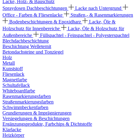
Lacke, Holz- & Bauschutz
Spraydosen
Dachbeschichtungen
Lacke nach Untergrund
Office - Farben & Fliesenlacke
Straßen,- & Rasenmarkierungen
Bodenbeschichtungen & Epoxidharz
Lacke, Öle &
Holzschutz für Innenbereiche
Lacke, Öle & Holzschutz für
Außenbereiche
Füllspachtel - Feinspachtel - Polyesterspachtel
Blechdachbeschichtung
Beschichtung Welleternit
Betondachsteine und Tonziegel
Holz
Metall
Kunststoff
Fliesenlack
Magnetfarbe
Schultafellack
Whiteboardfarbe
Rasenmarkierungsfarben
Straßenmarkierungsfarben
Schwimmbeckenfarben
Grundierungen & Imprägnierungen
Versiegelungen & Beschichtungen
Ergänzungsprodukte, Farbchips & Dichtstoffe
Klarlacke
Heizkörper