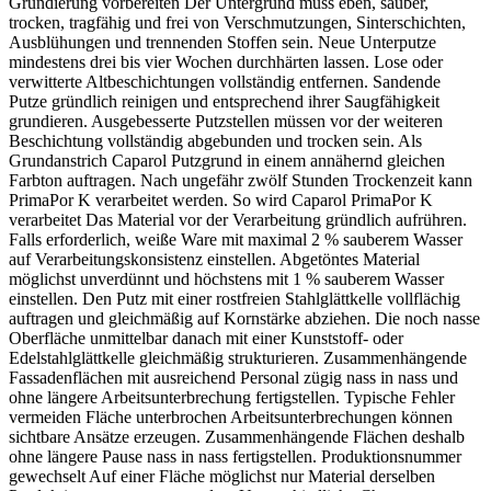
Grundierung vorbereiten Der Untergrund muss eben, sauber,
trocken, tragfähig und frei von Verschmutzungen, Sinterschichten,
Ausblühungen und trennenden Stoffen sein. Neue Unterputze
mindestens drei bis vier Wochen durchhärten lassen. Lose oder
verwitterte Altbeschichtungen vollständig entfernen. Sandende
Putze gründlich reinigen und entsprechend ihrer Saugfähigkeit
grundieren. Ausgebesserte Putzstellen müssen vor der weiteren
Beschichtung vollständig abgebunden und trocken sein. Als
Grundanstrich Caparol Putzgrund in einem annähernd gleichen
Farbton auftragen. Nach ungefähr zwölf Stunden Trockenzeit kann
PrimaPor K verarbeitet werden. So wird Caparol PrimaPor K
verarbeitet Das Material vor der Verarbeitung gründlich aufrühren.
Falls erforderlich, weiße Ware mit maximal 2 % sauberem Wasser
auf Verarbeitungskonsistenz einstellen. Abgetöntes Material
möglichst unverdünnt und höchstens mit 1 % sauberem Wasser
einstellen. Den Putz mit einer rostfreien Stahlglättkelle vollflächig
auftragen und gleichmäßig auf Kornstärke abziehen. Die noch nasse
Oberfläche unmittelbar danach mit einer Kunststoff- oder
Edelstahlglättkelle gleichmäßig strukturieren. Zusammenhängende
Fassadenflächen mit ausreichend Personal zügig nass in nass und
ohne längere Arbeitsunterbrechung fertigstellen. Typische Fehler
vermeiden Fläche unterbrochen Arbeitsunterbrechungen können
sichtbare Ansätze erzeugen. Zusammenhängende Flächen deshalb
ohne längere Pause nass in nass fertigstellen. Produktionsnummer
gewechselt Auf einer Fläche möglichst nur Material derselben